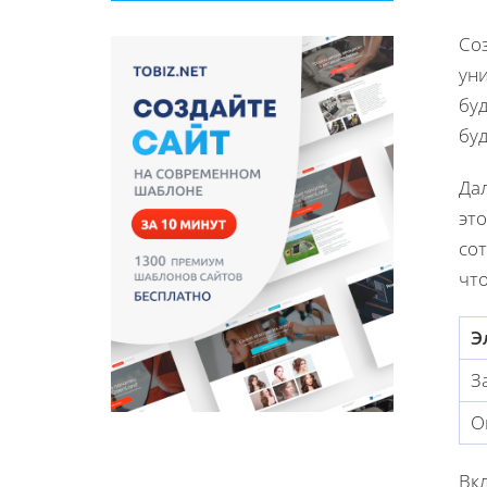
Со
ун
бу
буд
Дал
это
со
что
Э
З
О
Вкл