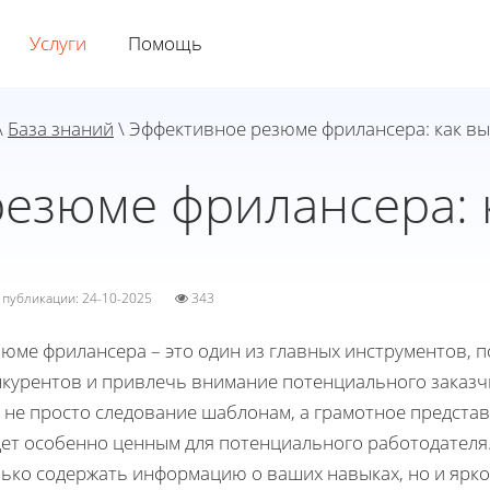
Услуги
Помощь
\
База знаний
\ Эффективное резюме фрилансера: как в
езюме фрилансера: 
а публикации: 24-10-2025
343
зюме фрилансера – это один из главных инструментов,
нкурентов и привлечь внимание потенциального заказч
 не просто следование шаблонам, а грамотное предста
дет особенно ценным для потенциального работодателя
лько содержать информацию о ваших навыках, но и ярк