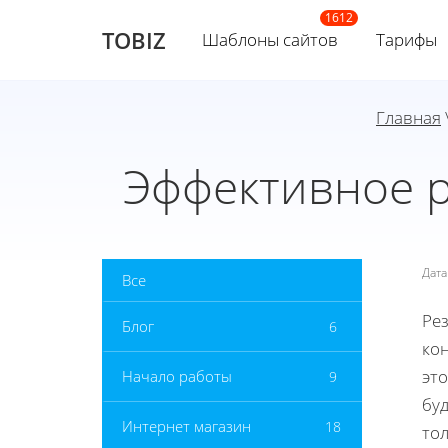
TOBIZ
Шаблоны сайтов
Тарифы
Главная
Эффективное р
Дат
Все
Ре
Блог
6
ко
это
Начало работы
9
бу
Интернет магазин
18
то