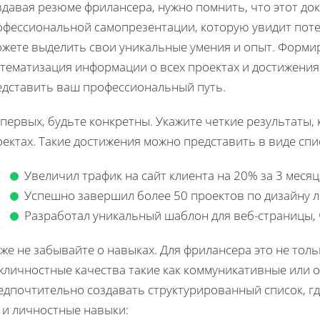
здавая резюме фрилансера, нужно помнить, что этот до
офессиональной самопрезентации, которую увидит поте
ожете выделить свои уникальные умения и опыт. Форми
стематизация информации о всех проектах и достижения
едставить ваш профессиональный путь.
первых, будьте конкретны. Укажите четкие результаты,
ектах. Такие достижения можно представить в виде спи
Увеличил трафик на сайт клиента на 20% за 3 месяц
Успешно завершил более 50 проектов по дизайну л
Разработал уникальный шаблон для веб-страницы, 
же не забывайте о навыках. Для фрилансера это не толь
жличностные качества такие как коммуникативные или 
едпочтительно создавать структурированный список, гд
 и личностные навыки: