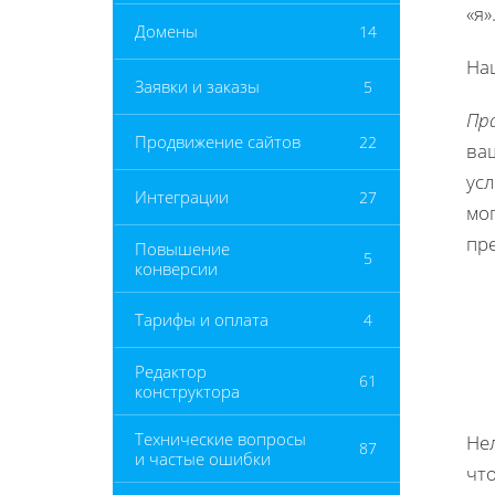
«я»
Домены
14
На
Заявки и заказы
5
Пр
Продвижение сайтов
22
ва
усл
Интеграции
27
мо
пр
Повышение
5
конверсии
Тарифы и оплата
4
Редактор
61
конструктора
Технические вопросы
Не
87
и частые ошибки
чт