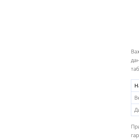
Ва
дан
таб
Н
В
Д
Пр
га