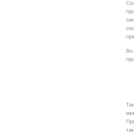
Со
пр
см
си
пр
Во-
про
Так
ме
Пр
так