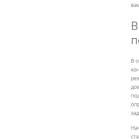
ва
В
п
В 
ко
ре
до
по
оп
за
На
ста