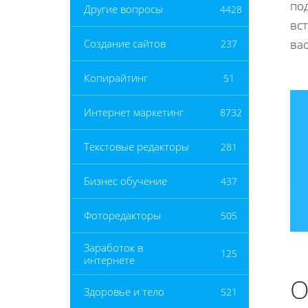
по
Другие вопросы
4428
вст
ва
Создание сайтов
237
Копирайтинг
51
Интернет маркетинг
8732
Текстовые редакторы
281
Бизнес обучение
437
Фоторедакторы
505
Заработок в
125
интернете
О
Здоровье и тело
521