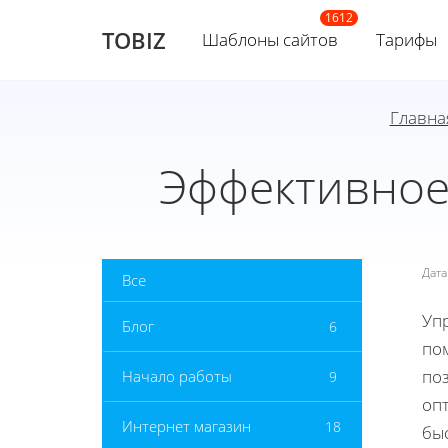
TOBIZ
Шаблоны сайтов
Тарифы
Главна
Эффективное
Дат
Все
Уп
Блог
6
по
поз
Начало работы
9
оп
Интернет магазин
18
бы