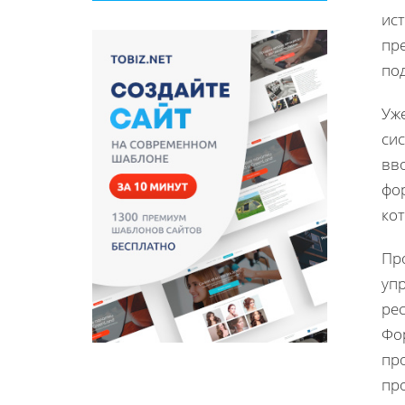
ис
пр
по
Уж
си
вв
фо
ко
Пр
уп
ре
Фо
пр
пр