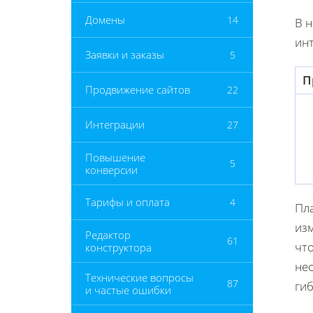
Домены
14
В 
инт
Заявки и заказы
5
П
Продвижение сайтов
22
Интеграции
27
Повышение
5
конверсии
Тарифы и оплата
4
Пл
из
Редактор
61
что
конструктора
не
Технические вопросы
87
ги
и частые ошибки