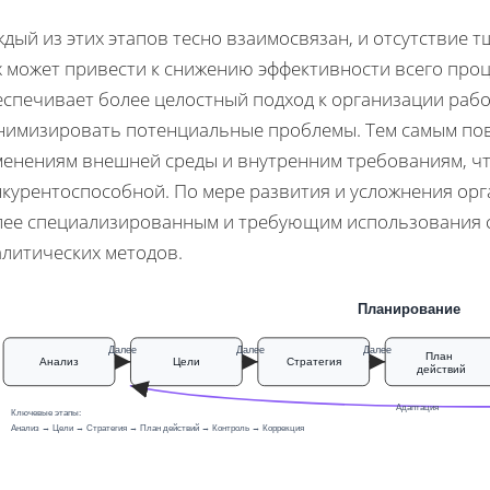
дый из этих этапов тесно взаимосвязан, и отсутствие 
х может привести к снижению эффективности всего про
еспечивает более целостный подход к организации рабо
нимизировать потенциальные проблемы. Тем самым пов
менениям внешней среды и внутренним требованиям, чт
нкурентоспособной. По мере развития и усложнения ор
лее специализированным и требующим использования 
алитических методов.
Планирование
Далее
Далее
Далее
План
Анализ
Цели
Стратегия
действий
Адаптация
Ключевые этапы:
Анализ → Цели → Стратегия → План действий → Контроль → Коррекция