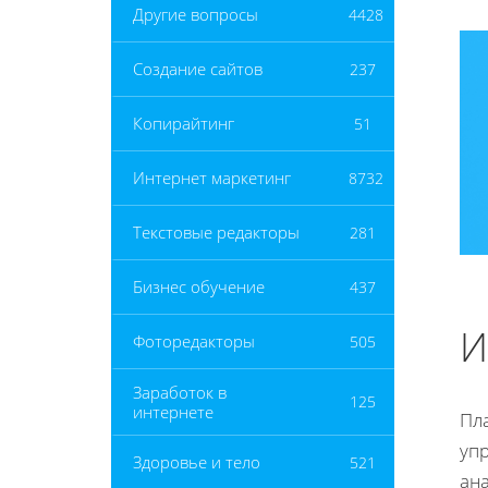
Другие вопросы
4428
Создание сайтов
237
Копирайтинг
51
Интернет маркетинг
8732
Текстовые редакторы
281
Бизнес обучение
437
И
Фоторедакторы
505
Заработок в
125
интернете
Пла
упр
Здоровье и тело
521
ана