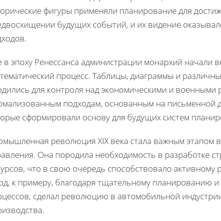
торические фигуры применяли планирование для достиж
едвосхищении будущих событий, и их видение оказывал
дходов.
е в эпоху Ренессанса администрации монархий начали 
стематический процесс. Таблицы, диаграммы и различны
одились для контроля над экономическими и военными р
рмализованным подходам, основанным на письменной до
торые сформировали основу для будущих систем планир
омышленная революция XIX века стала важным этапом в
равления. Она породила необходимость в разработке с
сурсов, что в свою очередь способствовало активному 
рд, к примеру, благодаря тщательному планированию и
оцессов, сделал революцию в автомобильной индустри
оизводства.