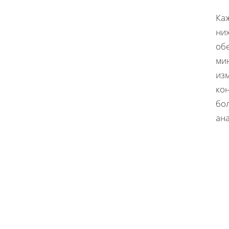
Каж
ни
об
ми
из
ко
бо
ан