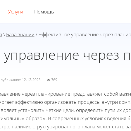
Услуги
Помощь
я
\
База знаний
\ Эффективное управление через плани
 управление через 
а публикации: 12-12-2025
369
равление через планирование представляет собой важн
могает эффективно организовать процессы внутри ком
воляет установить чёткие цели, определить пути их до
тимальным образом. В современных условиях ведения би
стро, наличие структурированного плана может стать з