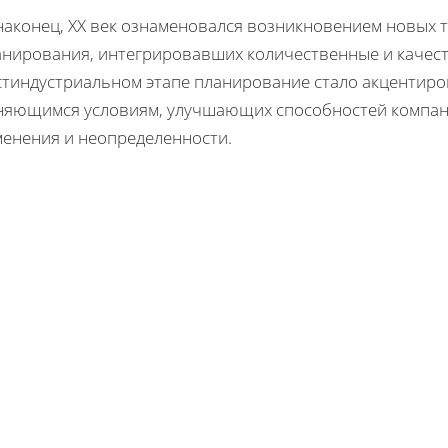
наконец, XX век ознаменовался возникновением новых т
анирования, интегрировавших количественные и качест
стиндустриальном этапе планирование стало акцентиров
няющимся условиям, улучшающих способностей компан
менения и неопределенности.