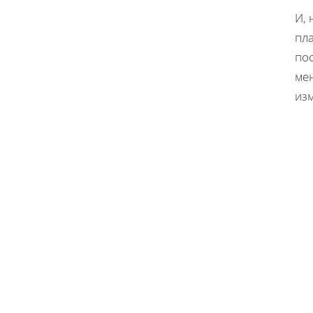
И, 
пл
по
ме
из