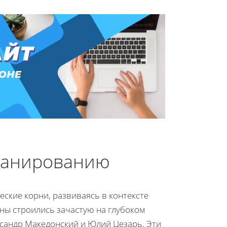
ланированию
ские корни, развиваясь в контексте
аны строились зачастую на глубоком
ександр Македонский и Юлий Цезарь. Эти