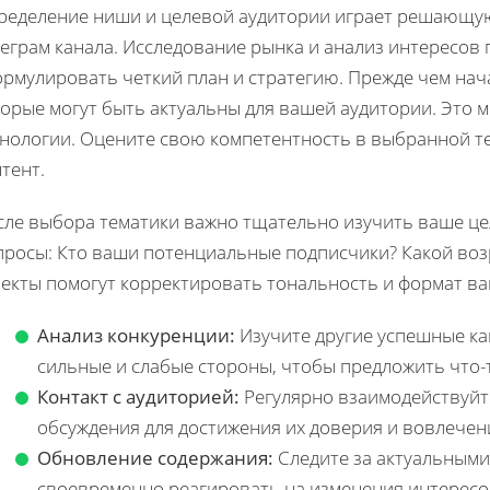
ределение ниши и целевой аудитории играет решающую
леграм канала. Исследование рынка и анализ интересов
рмулировать четкий план и стратегию. Прежде чем нач
орые могут быть актуальны для вашей аудитории. Это мо
хнологии. Оцените свою компетентность в выбранной т
тент.
сле выбора тематики важно тщательно изучить ваше це
просы: Кто ваши потенциальные подписчики? Какой возр
пекты помогут корректировать тональность и формат в
Анализ конкуренции:
Изучите другие успешные ка
сильные и слабые стороны, чтобы предложить что-
Контакт с аудиторией:
Регулярно взаимодействуйт
обсуждения для достижения их доверия и вовлечен
Обновление содержания:
Следите за актуальными
своевременно реагировать на изменения интересо