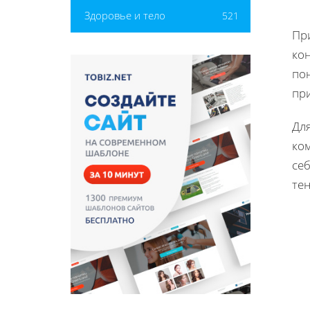
Здоровье и тело
521
При
ко
по
при
Для
ко
себ
те