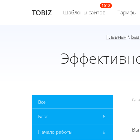
TOBIZ
Шаблоны сайтов
Тарифы
Главная
\
Баз
Эффективно
Дат
Все
Блог
6
Вы
Начало работы
9