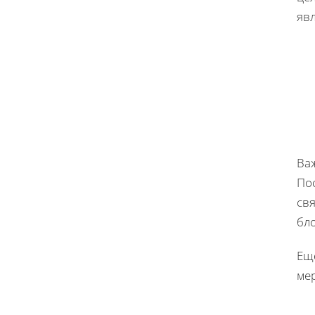
яв
Важ
По
свя
бл
Ещ
мер