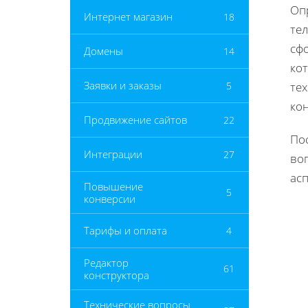
Оп
Интернет магазин
18
те
сфо
Домены
14
кот
Заявки и заказы
5
те
кон
Продвижение сайтов
22
По
Интеграции
27
во
ас
Повышение
5
конверсии
Тарифы и оплата
4
Редактор
61
конструктора
Технические вопросы