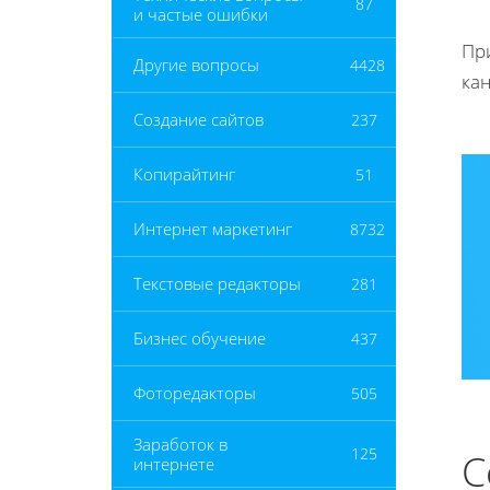
87
и частые ошибки
Пр
Другие вопросы
4428
ка
Создание сайтов
237
Копирайтинг
51
Интернет маркетинг
8732
Текстовые редакторы
281
Бизнес обучение
437
Фоторедакторы
505
Заработок в
125
С
интернете