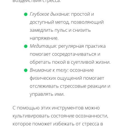
воздействия стресса.
Глубокое дыхание:
простой и
доступный метод, позволяющий
замедлить пульс и снизить
напряжение.
Медитация:
регулярная практика
помогает сосредотачиваться и
обретать покой в суетливой жизни.
Внимание к телу:
осознание
физических ощущений помогает
отслеживать стрессовые реакции и
управлять ими.
С помощью этих инструментов можно
культивировать состояние осознанности,
которое поможет избежать от стресса в