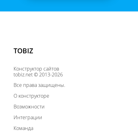
TOBIZ
Конструктор сайтов
tobiz.net © 2013-2026
Все права защищены.
О конструкторе
Возможности
Интеграции
Команда