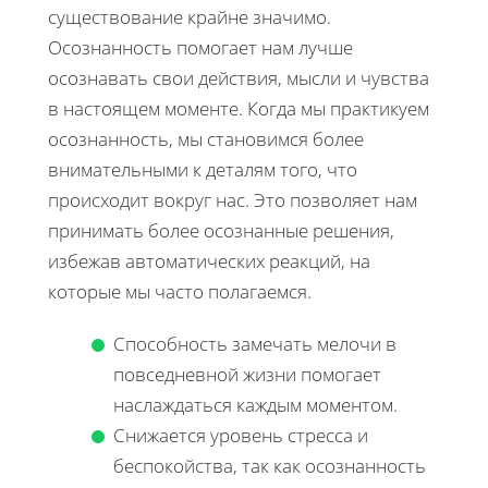
существование крайне значимо.
Осознанность помогает нам лучше
осознавать свои действия, мысли и чувства
в настоящем моменте. Когда мы практикуем
осознанность, мы становимся более
внимательными к деталям того, что
происходит вокруг нас. Это позволяет нам
принимать более осознанные решения,
избежав автоматических реакций, на
которые мы часто полагаемся.
Способность замечать мелочи в
повседневной жизни помогает
наслаждаться каждым моментом.
Снижается уровень стресса и
беспокойства, так как осознанность