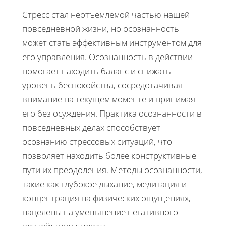
Стресс стал неотъемлемой частью нашей
повседневной жизни, но осознанность
может стать эффективным инструментом для
его управления. Осознанность в действии
помогает находить баланс и снижать
уровень беспокойства, сосредотачивая
внимание на текущем моменте и принимая
его без осуждения. Практика осознанности в
повседневных делах способствует
осознанию стрессовых ситуаций, что
позволяет находить более конструктивные
пути их преодоления. Методы осознанности,
такие как глубокое дыхание, медитация и
концентрация на физических ощущениях,
нацелены на уменьшение негативного