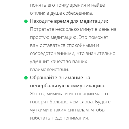
понять его точку зрения и найдёт
отклик в душе собеседника.
Находите время для медитации:
Потратьте несколько минут в день на
простую медитацию. Это поможет
вам оставаться спокойными и
сосредоточенными, что значительно
улучшит качество ваших
взаимодействий.
Обращайте внимание на
невербальную коммуникацию:
Жесты, мимика и интонации часто
говорят больше, чем слова. Будьте
чуткими к таким сигналам, чтобы
избегать недопонимания.