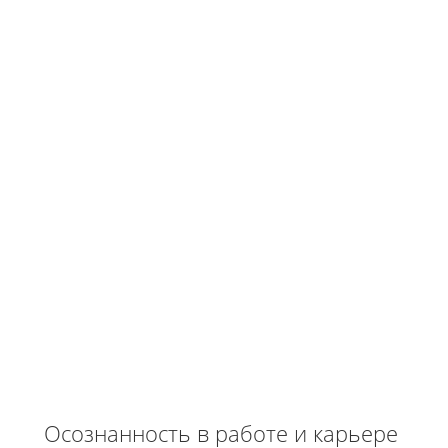
Осознанность в работе и карьере