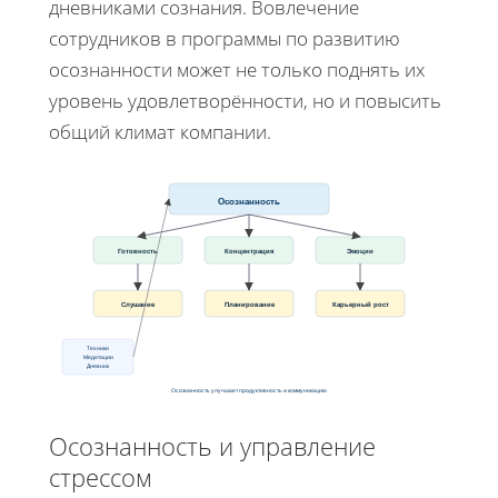
дневниками сознания. Вовлечение
сотрудников в программы по развитию
осознанности может не только поднять их
уровень удовлетворённости, но и повысить
общий климат компании.
Осознанность
Готовность
Концентрация
Эмоции
Слушание
Планирование
Карьерный рост
Техники
Медитации
Дневник
Осознанность улучшает продуктивность и коммуникацию
Осознанность и управление
стрессом