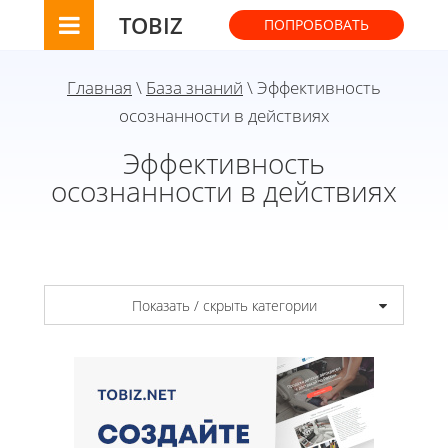
TOBIZ
ПОПРОБОВАТЬ
Главная
\
База знаний
\ Эффективность
осознанности в действиях
Эффективность
осознанности в действиях
Показать / скрыть категории