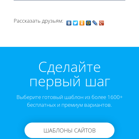
Рассказать друзьям:
Cделайте
первый шаг
Выберите готовый шаблон из более 1600+
бесплатных и премиум вариантов.
ШАБЛОНЫ САЙТОВ