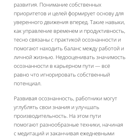
развития. Понимание собственных
приоритетов и целей формирует основу для
уверенного движения вперед. Такие навыки,
как управление временем и продуктивность,
тесно связаны с практикой осознанности и
помогают находить баланс между работой и
личной жизнью. Недооценивать значимость
осознанности в карьерном пути — всё
равно что игнорировать собственный
потенциал.
Развивая осознанность, работники могут
углублять свои знания и улучшать
производительность. На этом пути
помогают разнообразные техники, начиная
с медитаций и заканчивая ежедневными