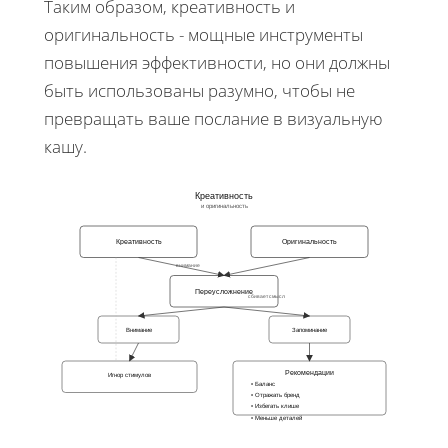
Таким образом, креативность и
оригинальность - мощные инструменты
повышения эффективности, но они должны
быть использованы разумно, чтобы не
превращать ваше послание в визуальную
кашу.
Креативность
и оригинальность
Креативность
Оригинальность
внимание
Переусложнение
сбивает смысл
Внимание
Запоминание
Рекомендации
Игнор стимулов
• Баланс
• Отражать бренд
• Избегать клише
• Меньше деталей