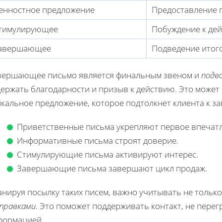
енностное предложение
Предоставление 
тимулирующее
Побуждение к де
авершающее
Подведение итог
вершающее письмо является финальным звеном и
подв
держать благодарности и призыв к действию. Это может
икальное предложение, которое подтолкнет клиента к з
Приветственные письма укрепляют первое впечатл
Информативные письма строят доверие.
Стимулирующие письма активируют интерес.
Завершающие письма завершают цикл продаж.
нируя посылку таких писем, важно учитывать не только
правками
. Это поможет поддерживать контакт, не пере
формацией.