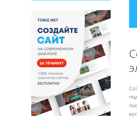
С
э
Со
по
по
ко