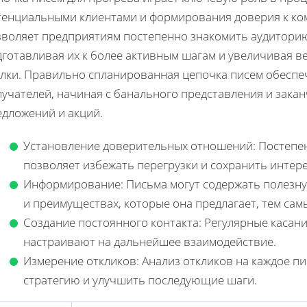
тенциальными клиентами и формирования доверия к ком
зволяет предприятиям постепенно знакомить аудиторию
дготавливая их к более активным шагам и увеличивая в
елки. Правильно спланированная цепочка писем обеспе
лучателей, начиная с банального представления и зак
едложений и акций.
Установление доверительных отношений: Постепе
позволяет избежать перегрузки и сохранить интере
Информирование: Письма могут содержать полезн
и преимуществах, которые она предлагает, тем с
Создание постоянного контакта: Регулярные касан
настраивают на дальнейшее взаимодействие.
Измерение откликов: Анализ откликов на каждое п
стратегию и улучшить последующие шаги.