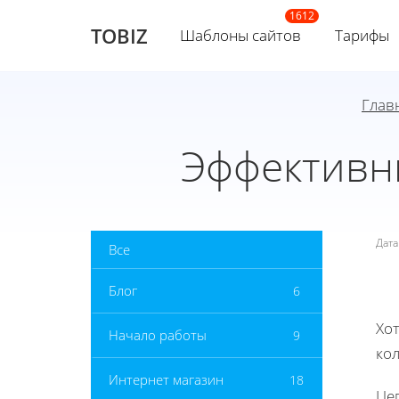
TOBIZ
Шаблоны сайтов
Тарифы
Глав
Эффективн
Дат
Все
Блог
6
Хот
Начало работы
9
ко
Интернет магазин
18
Це