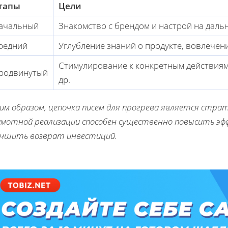
тапы
Цели
ачальный
Знакомство с брендом и настрой на дал
редний
Углубление знаний о продукте, вовлечен
Стимулирование к конкретным действиям:
родвинутый
др.
ким образом, цепочка писем для прогрева является стр
амотной реализации способен существенно повысить эф
учшить возврат инвестиций.