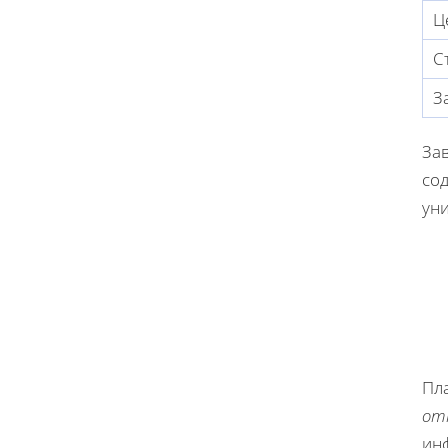
Ц
С
З
За
со
ун
Пла
от
ин