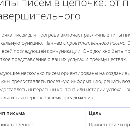
ипы писем в цепочке: от 
авершительного
почка писем для прогрева включает различные типы пи
икальную функцию. Начнем с
приветственного письма
.
н всей последующей коммуникации. Оно должно быть п
ткое представление о ваших услугах и преимуществах.
едующие несколько писем ориентированы на создание
лжны предоставлять полезную информацию, решать во
едоставлять интересный контент или истории успеха. Т
повысить интерес к вашему предложению.
ип письма
Цель
риветственное
Приветствие и п