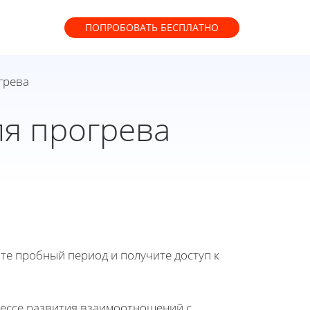
ПОПРОБОВАТЬ
БЕСПЛАТНО
грева
я прогрева
йте пробный период и получите доступ к
цессе развития взаимоотношений с