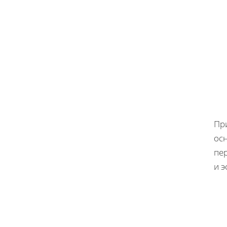
Пр
осн
пе
и 