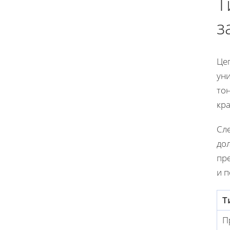
Т
з
Це
ун
то
кра
Сл
до
пр
и 
Т
П