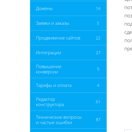
по
Домены
14
по
Заявки и заказы
5
по
сд
Продвижение сайтов
22
по
пр
Интеграции
27
Повышение
5
конверсии
Тарифы и оплата
4
Редактор
61
конструктора
Технические вопросы
87
и частые ошибки