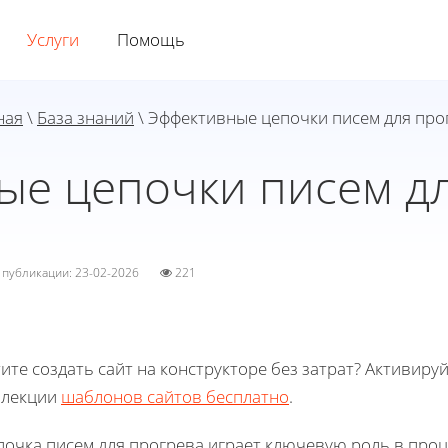
Услуги
Помощь
ная
\
База знаний
\ Эффективные цепочки писем для про
ые цепочки писем дл
а публикации: 23-02-2026
221
ите создать сайт на конструкторе без затрат? Активиру
ллекции
шаблонов сайтов бесплатно
.
почка писем для прогрева играет ключевую роль в про