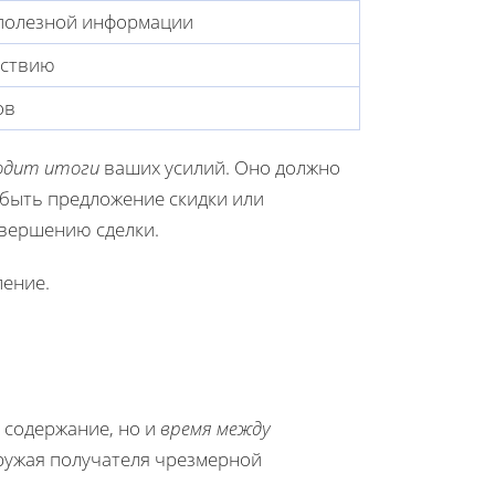
полезной информации
йствию
ов
одит итоги
ваших усилий. Оно должно
 быть предложение скидки или
авершению сделки.
ение.
 содержание, но и
время между
гружая получателя чрезмерной