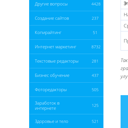
Э
Другие вопросы
4428
Н
Создание сайтов
237
С
Копирайтинг
51
П
Интернет маркетинг
8732
Та
Текстовые редакторы
281
гр
Бизнес обучение
437
ул
Фоторедакторы
505
Заработок в
125
интернете
Здоровье и тело
521