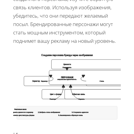
связь клиентов. Используя изображения,
убедитесь, что они передают желаемый
посыл. Брендированные персонажи могут
стать мощным инструментом, который
поднимет вашу рекламу на новый уровень.
Создание персонажа бренда через изображения
Ценности
Определить
ПЕРСОНАЖ
визуальная идентичность
Характер
Стиль
Характер
Стиль
Цвет и форма
Обратная связь
Палитра
Оценить
Ключевые шаги:
1. Определить ценности и характер
2. Выбрать стиль изображения
3. Сохранить единство
4. Использовать цвет, текстуры, формы
5. Анализировать обратную связь