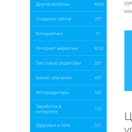
ру
Другие вопросы
4428
ко
Создание сайтов
237
Копирайтинг
51
Интернет маркетинг
8732
Текстовые редакторы
281
Бизнес обучение
437
Фоторедакторы
505
Заработок в
125
интернете
Ц
Здоровье и тело
521
у