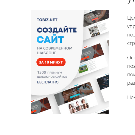
Цел
уп
по
ст
Ос
по
по
ра
Не