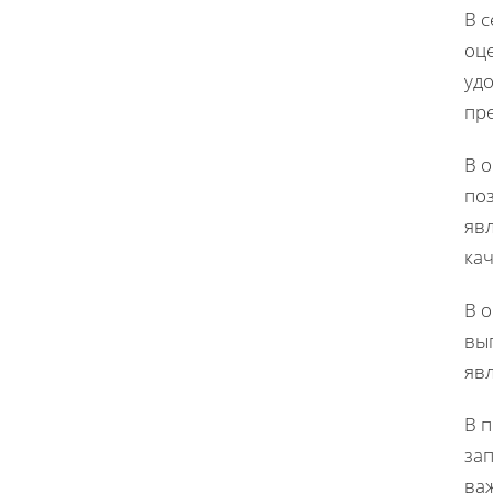
В с
оц
уд
пр
В о
по
яв
ка
В 
вып
яв
В 
зап
ва