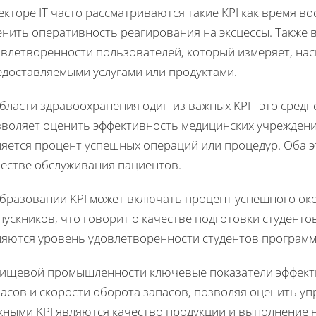
екторе IT часто рассматриваются такие KPI как время в
енить оперативность реагирования на эксцессы. Также 
овлетворенности пользователей, который измеряет, на
едоставляемыми услугами или продуктами.
бласти здравоохранения один из важных KPI - это сред
зволяет оценить эффективность медицинских учрежден
ляется процент успешных операций или процедур. Оба э
честве обслуживания пациентов.
образовании KPI может включать процент успешного ок
ускников, что говорит о качестве подготовки студент
ляются уровень удовлетворенности студентов програм
пищевой промышленности ключевые показатели эффект
асов и скорости оборота запасов, позволяя оценить уп
жными KPI являются качество продукции и выполнение