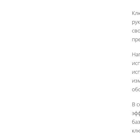
Кл
ру
св
пр
На
ис
исп
из
об
В с
эф
ба
кл