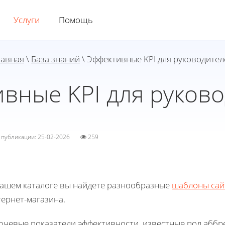
Услуги
Помощь
лавная
\
База знаний
\ Эффективные KPI для руководител
вные KPI для руков
а публикации: 25-02-2026
259
нашем каталоге вы найдете разнообразные
шаблоны сай
ернет-магазина.
ючевые показатели эффективности, известные под аббре