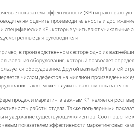
ючевые показатели эффективности (KPI) играют важную 
ководителям оценить производительность и достижение
ои специфические KPI, которые учитывают уникальные о
едусмотренные для руководителя.
пример, в производственном секторе одно из важнейши
пользования оборудования, который позволяет определ
ользуется оборудование. Другой важный KPI в этой отр
меряется числом дефектов на миллион произведенных ед
орудования также может служить важным показателем.
фере продаж и маркетинга важным KPI является рост в
фективность работы отдела. Также популярными показа
зы и удержание существующих клиентов. Соотношение ко
ючевым показателем эффективности маркетинговых кам