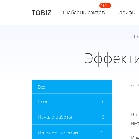
TOBIZ
Шаблоны сайтов
Тарифы
Г
Эффекти
Дат
Все
Блог
6
В 
Начало работы
9
инт
Интернет магазин
18
Кл