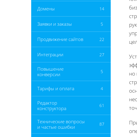
би
Домены
14
стр
Заявки и заказы
5
ру
уп
Продвижение сайтов
22
це
Интеграции
27
Ус
эф
Повышение
5
но
конверсии
ст
Тарифы и оплата
4
осн
не
Редактор
61
точ
конструктора
Технические вопросы
Пр
87
и частые ошибки
оп