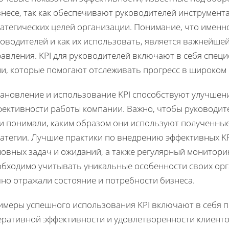
знесе, так как обеспечивают руководителей инструмент
атегических целей организации. Понимание, что именн
ководителей и как их использовать, является важнейше
равления. KPI для руководителей включают в себя спец
ли, которые помогают отслеживать прогресс в широком 
тановление и использование KPI способствуют улучше
фективности работы компании. Важно, чтобы руководите
 и понимали, каким образом они используют полученные
ратегии. Лучшие практики по внедрению эффективных K
овных задач и ожиданий, а также регулярный монитори
обходимо учитывать уникальные особенности своих орга
но отражали состояние и потребности бизнеса.
имеры успешного использования KPI включают в себя п
еративной эффективности и удовлетворенности клиенто