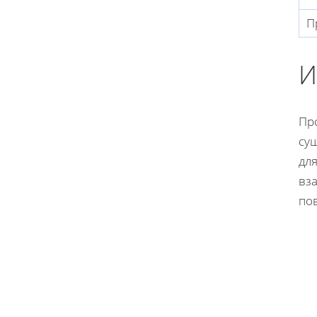
П
И
Пр
су
дл
вз
по