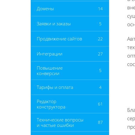
вн
Домены
14
су
Заявки и заказы
5
ос
Ав
Продвижение сайтов
22
те
Интеграции
27
оп
сос
Повышение
5
конверсии
Тарифы и оплата
4
Редактор
61
конструктора
Бл
сер
Технические вопросы
87
и частые ошибки
пр