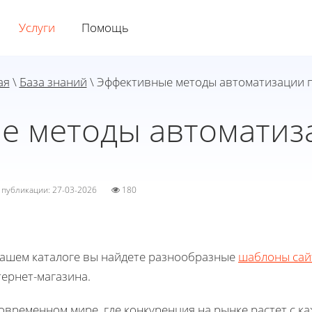
Услуги
Помощь
ая
\
База знаний
\ Эффективные методы автоматизации 
е методы автоматиз
а публикации: 27-03-2026
180
нашем каталоге вы найдете разнообразные
шаблоны сай
ернет-магазина.
овременном мире, где конкуренция на рынке растет с к