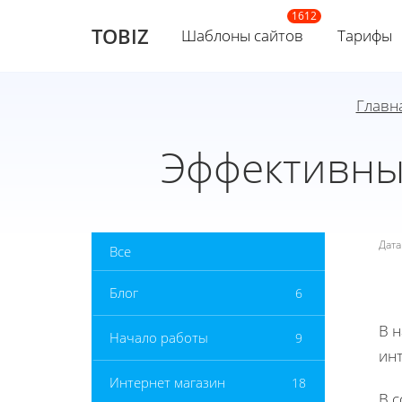
TOBIZ
Шаблоны сайтов
Тарифы
Главн
Эффективны
Дат
Все
Блог
6
В 
Начало работы
9
инт
Интернет магазин
18
В с