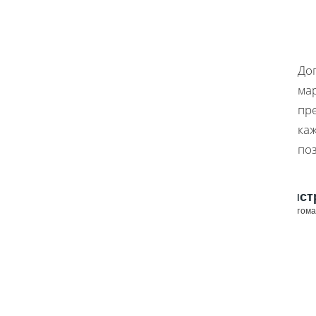
До
ма
пр
ка
по
Инст
для автом