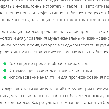
едрять инновационные стратегии, такие как автоматиза
щественно повысить эффективность бизнес-процессов. 
новные аспекты, касающиеся того, как автоматизироват
томатизация продаж представляет собой процесс, в ко
хнологии для управления мультиканальными взаимодейс
тимизировать время, которое менеджеры тратят на рути
редоточиться на стратегически важных аспектах бизнес
Сокращение времени обработки заказов
Оптимизация взаимодействий с клиентами
Использование аналитики для прогнозирования п
агодаря автоматизации компаний получают ряд преиму
виса, улучшения качества работы с базами данных и д
огнозов продаж. Как результат, компании становятся б