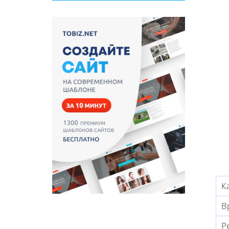
К
В
Р