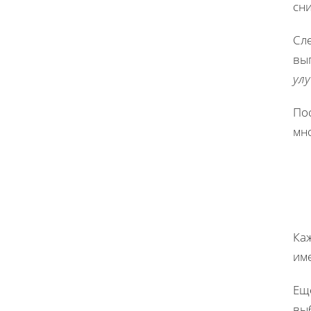
сни
Сле
вы
ул
Пос
мн
Ка
им
Еще
вы