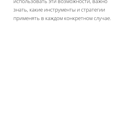
использовать эти возможности, важно
знать, какие инструменты и стратегии
применять в каждом конкретном случае.