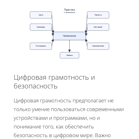
Практика
и применение
Цели
Проекты
Семинары
Наставник
Применение
Платформы
Самообучение
Навыки
Цифровая грамотность и
безопасность
Цифровая грамотность предполагает не
только умение пользоваться современными
устройствами и программами, но и
понимание того, как обеспечить
безопасность в цифровом мире. Важно