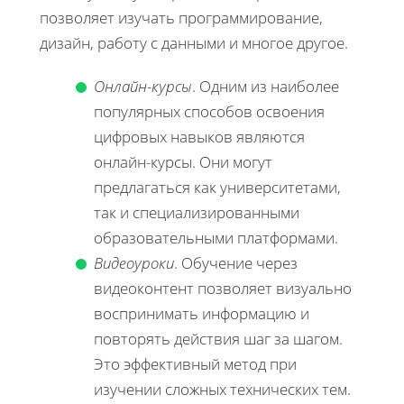
позволяет изучать программирование,
дизайн, работу с данными и многое другое.
Онлайн-курсы
. Одним из наиболее
популярных способов освоения
цифровых навыков являются
онлайн-курсы. Они могут
предлагаться как университетами,
так и специализированными
образовательными платформами.
Видеоуроки
. Обучение через
видеоконтент позволяет визуально
воспринимать информацию и
повторять действия шаг за шагом.
Это эффективный метод при
изучении сложных технических тем.