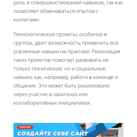
роль в совершенствовании навыков, так как
позволяет обмениваться опытом с
коллегами.
Технологические проекты, особенно в
группах, дают возможность применить все
усвоенные навыки на практике. Реализация
таких проектов помогает развивать не
только технические, но и социальные
навыки, как, например, работа в команде и
общение. Это может быть реализовано
через участие в хакатонах или
коллаборативных инициативах.