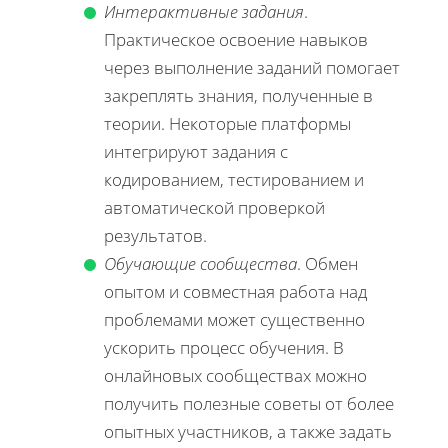
Интерактивные задания
.
Практическое освоение навыков
через выполнение заданий помогает
закреплять знания, полученные в
теории. Некоторые платформы
интегрируют задания с
кодированием, тестированием и
автоматической проверкой
результатов.
Обучающие сообщества
. Обмен
опытом и совместная работа над
проблемами может существенно
ускорить процесс обучения. В
онлайновых сообществах можно
получить полезные советы от более
опытных участников, а также задать