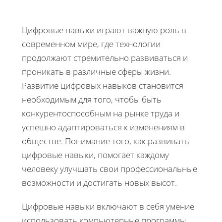
Цифровые навыки играют важную роль в
современном мире, где технологии
продолжают стремительно развиваться и
проникать в различные сферы жизни.
Развитие цифровых навыков становится
необходимым для того, чтобы быть
конкурентоспособным на рынке труда и
успешно адаптироваться к изменениям в
обществе. Понимание того, как развивать
цифровые навыки, помогает каждому
человеку улучшать свои профессиональные
возможности и достигать новых высот.
Цифровые навыки включают в себя умение
использовать компьютерные программы,