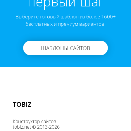
первый шаг
Выберите готовый шаблон из более 1600+
бесплатных и премиум вариантов.
ШАБЛОНЫ САЙТОВ
TOBIZ
Конструктор сайтов
tobiz.net © 2013-2026