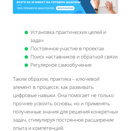
Установка практических целей и
задач
Постоянное участие в проектах
Поиск наставников и обратной связи
Регулярное самообучение
Таким образом, практика – ключевой
элемент в процессе, как развивать
цифровые навыки. Она помогает не только
прочнее усвоить основы, но и применять
полученные знания для решения конкретных
задач, стимулируя постоянное расширение
опыта и компетенций.