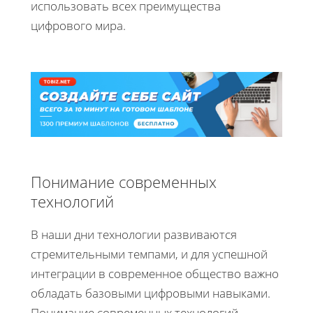
использовать всех преимущества
цифрового мира.
Понимание современных
технологий
В наши дни технологии развиваются
стремительными темпами, и для успешной
интеграции в современное общество важно
обладать базовыми цифровыми навыками.
Понимание современных технологий