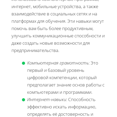
интернет, мобильные устройства, а также
взаимодействие в социальных сетях и на
платформах для обучения. Эти навыки могут
помочь вам быть более продуктивным,
улучшить коммуникационные способности и
даже создать новые возможности для
предпринимательства.
Компьютерная грамотность
: Это
первый и базовый уровень
цифровой компетенции, который
предполагает знание основ работы с
компьютерами и программами.
Интернет-навыки
: Способность
эффективно искать информацию,
определять её достоверность и