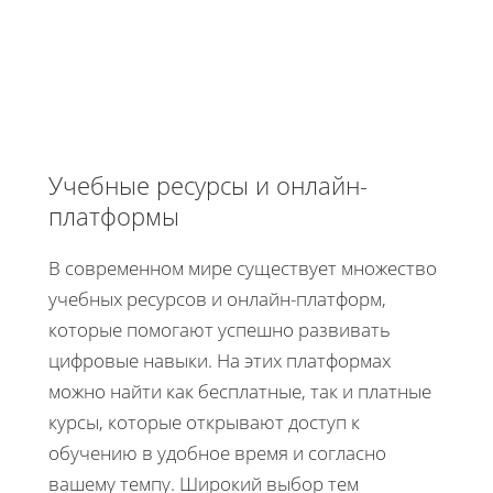
Учебные ресурсы и онлайн-
платформы
В современном мире существует множество
учебных ресурсов и онлайн-платформ,
которые помогают успешно развивать
цифровые навыки. На этих платформах
можно найти как бесплатные, так и платные
курсы, которые открывают доступ к
обучению в удобное время и согласно
вашему темпу. Широкий выбор тем