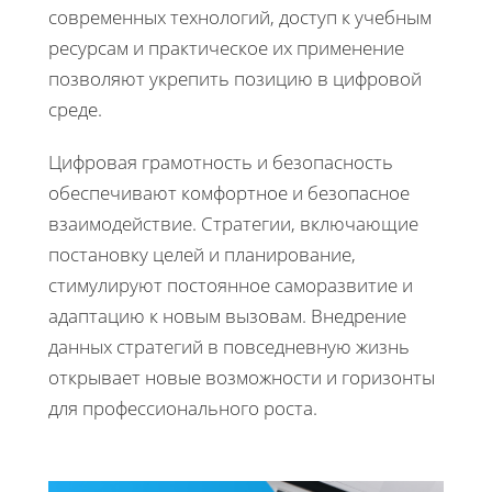
современных технологий, доступ к учебным
ресурсам и практическое их применение
позволяют укрепить позицию в цифровой
среде.
Цифровая грамотность и безопасность
обеспечивают комфортное и безопасное
взаимодействие. Стратегии, включающие
постановку целей и планирование,
стимулируют постоянное саморазвитие и
адаптацию к новым вызовам. Внедрение
данных стратегий в повседневную жизнь
открывает новые возможности и горизонты
для профессионального роста.