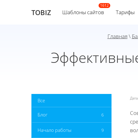
TOBIZ
Шаблоны сайтов
Тарифы
Главная
\
Ба
Эффективные
Дат
Все
Со
Блог
6
ср
во
Начало работы
9