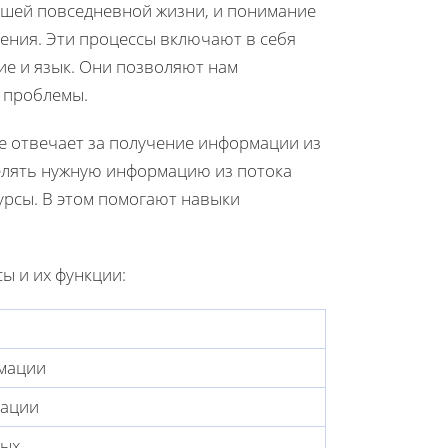
шей повседневной жизни, и понимание
ения. Эти процессы включают в себя
ие и язык. Они позволяют нам
 проблемы.
е отвечает за получение информации из
елять нужную информацию из потока
урсы. В этом помогают навыки
ы и их функции:
мации
мации
ных