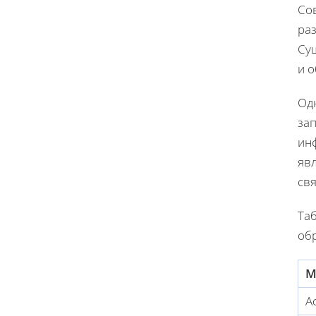
Со
ра
Су
и 
Од
за
инф
яв
свя
Та
об
М
А