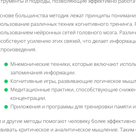
струменты и подходы, позволяющие эффективно работат
основе большинства методик лежат принципы понимания
пользование различных техник когнитивного тренинга. 
пользованием нейронных сетей головного мозга. Разли
особствуют усилению этих связей, что делает информац
спроизведения.
Мнемонические техники, которые включают исполь
запоминания информации.
Когнитивные игры, развивающие логическое мышл
Медитационные практики, способствующие снижен
концентрации.
Приложения и программы для тренировки памяти и
и и другие методы помогают человеку более эффективн
звивать критическое и аналитическое мышление. Таким