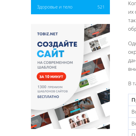
Ко
Здоровье и тело
521
их
так
об
Од
ок
да
вн
В 
П
В
В
П