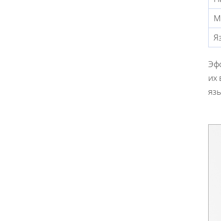
М
Я
Эф
их 
яз