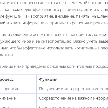
гнитивные процессы являются неотъемлемой частью на
 основ важно для эффективного развития памяти и мышл
ие функции, как восприятие, внимание, память, мышлен
рабатывать информацию, принимать решения и решать
ним из ключевых аспектов является восприятие, которо
ружающего мира и ее интерпретацию. Важно уметь выд
нных, чтобы эффективно использовать когнитивные рес
имания.
таблице ниже приведены основные когнитивные процесс
роцесс
Функция
осприятие
Получение и интерпретация инфор
нимание
Сосредоточение на важной инфор
амять
Сохранение и восстановление дан