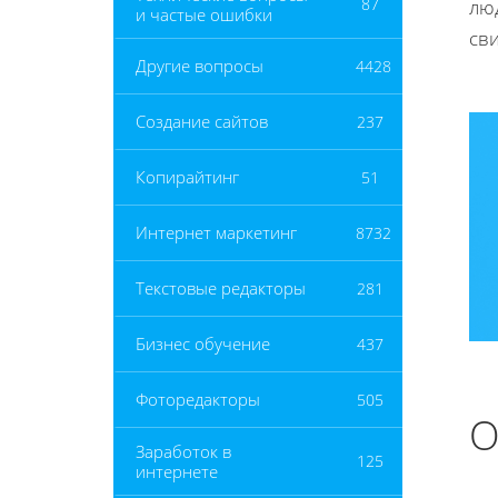
87
лю
и частые ошибки
сви
Другие вопросы
4428
Создание сайтов
237
Копирайтинг
51
Интернет маркетинг
8732
Текстовые редакторы
281
Бизнес обучение
437
Фоторедакторы
505
О
Заработок в
125
интернете