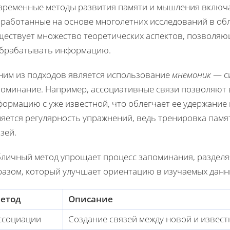
временные методы развития памяти и мышления включа
зработанные на основе многолетних исследований в об
ществует множество теоретических аспектов, позволя
обрабатывать информацию.
ним из подходов является использование
мнемоник
— си
поминание. Например, ассоциативные связи позволяют
ормацию с уже известной, что облегчает ее удержание
ляется регулярность упражнений, ведь тренировка пам
зей.
бличный метод упрощает процесс запоминания, разделя
разом, который улучшает ориентацию в изучаемых данн
етод
Описание
ссоциации
Создание связей между новой и извес