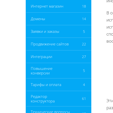
ин
Интернет магазин
18
В 
Домены
14
ис
ис
Заявки и заказы
5
сп
во
Продвижение сайтов
22
Интеграции
27
Повышение
5
конверсии
Тарифы и оплата
4
Редактор
61
Эт
конструктора
ра
Технические вопросы