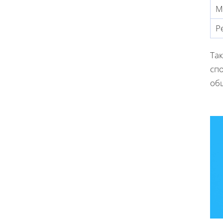
М
Р
Та
сп
об