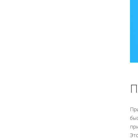
П
Пр
бы
при
Это