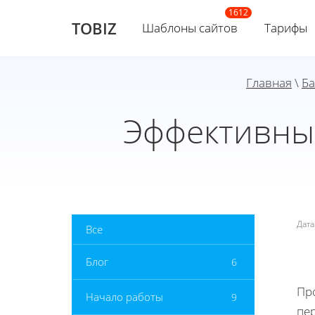
TOBIZ
Шаблоны сайтов
Тарифы
Главная
\
Ба
Эффективны
Дат
Все
Блог
6
Пр
Начало работы
9
пе