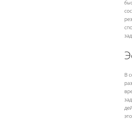
бы
со
ре
сп
зад
Э
В 
раз
вр
за
де
эт