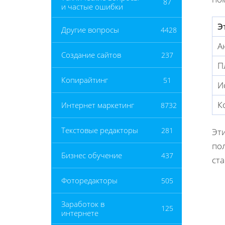
87
и частые ошибки
Э
Другие вопросы
4428
А
Создание сайтов
237
П
Копирайтинг
51
И
К
Интернет маркетинг
8732
Текстовые редакторы
281
Эт
пол
Бизнес обучение
437
ст
Фоторедакторы
505
Заработок в
125
интернете