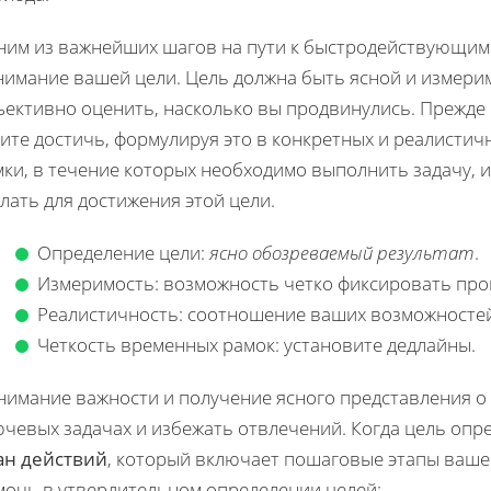
ним из важнейших шагов на пути к быстродействующим 
нимание вашей цели. Цель должна быть ясной и измерим
ективно оценить, насколько вы продвинулись. Прежде 
тите достичь, формулируя это в конкретных и реалисти
ки, в течение которых необходимо выполнить задачу, и
лать для достижения этой цели.
Определение цели:
ясно обозреваемый результат
.
Измеримость: возможность четко фиксировать прог
Реалистичность: соотношение ваших возможностей
Четкость временных рамок: установите дедлайны.
нимание важности и получение ясного представления о 
ючевых задачах и избежать отвлечений. Когда цель опр
ан действий
, который включает пошаговые этапы ваше
мочь в утвердительном определении целей: