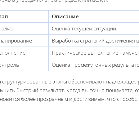
тап
Описание
нализ
Оценка текущей ситуации.
ланирование
Выработка стратегий достижения ц
сполнение
Практическое выполнение намече
онтроль
Оценка промежуточных результато
и структурированные этапы обеспечивают надлежащее 
учить быстрый результат. Когда вы точно понимаете, от
ановится более прозрачным и достижимым, что способс