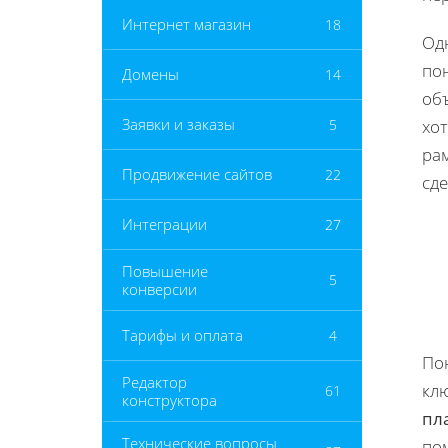
Интернет магазин
18
Од
по
Домены
14
объ
Заявки и заказы
5
хо
рам
Продвижение сайтов
22
сде
Интеграции
27
Повышение
5
конверсии
Тарифы и оплата
4
По
Редактор
кл
61
конструктора
пл
Технические вопросы
по