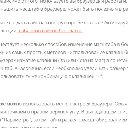
ависимо от того, используете вы браузер для работы ил
еньшить масштаб в браузере, может быть полезным в ра
ите создать сайт на конструкторе без затрат? Активиру
ллекции
шаблонов сайтов бесплатно
.
ществует несколько способов изменения масштаба в б
н из самых простых методов - использование клавиш б
аузерах нажатие клавиши
Ctrl
(или
Cmd
на Mac) в сочета
сштаб. Аналогично, если необходимо увеличить размер 
ользовать ту же комбинацию с клавишей "+".
кже можно использовать меню настроек браузера. Обычн
мя точками в правом верхнем углу. В выпадающем спис
и "Параметры", затем найти раздел с масштабирование
еличения или уменьшения.