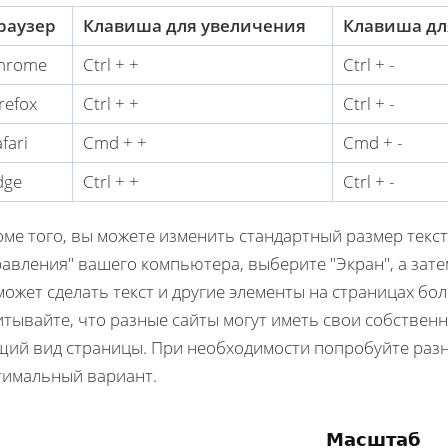
раузер
Клавиша для увеличения
Клавиша дл
hrome
Ctrl + +
Ctrl + -
refox
Ctrl + +
Ctrl + -
fari
Cmd + +
Cmd + -
dge
Ctrl + +
Ctrl + -
ме того, вы можете изменить стандартный размер текста
авления" вашего компьютера, выберите "Экран", а зате
ожет сделать текст и другие элементы на страницах бо
тывайте, что разные сайты могут иметь свои собственн
щий вид страницы. При необходимости попробуйте разн
тимальный вариант.
Масштаб