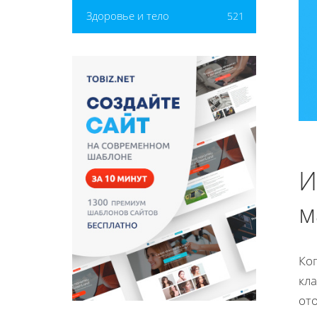
Здоровье и тело
521
И
м
Ког
кл
от