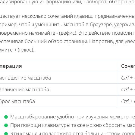
тализированную информацию или, наоборот, обзоры бо
ществует несколько сочетаний клавиш, предназначенны
пример, чтобы уменьшить масштаб в браузере, удержи
новременно нажимайте
-
(дефис). Это действие позволи
еспечивая больший обзор страницы. Напротив, для ув
жмите
+
(плюс).
перация
Соче
меньшение масштаба
Ctrl
+
величение масштаба
Ctrl
+
брос масштаба
Ctrl
+
Масштабирование удобно при изучении мелкого те
При помощи клавиатуры также можно сбросить м
Эти команды поддерживаются большинством совре