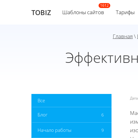
TOBIZ
Шаблоны сайтов
Тарифы
Главная
\
Эффективн
Дат
Все
Ма
Блог
6
изм
из
Начало работы
9