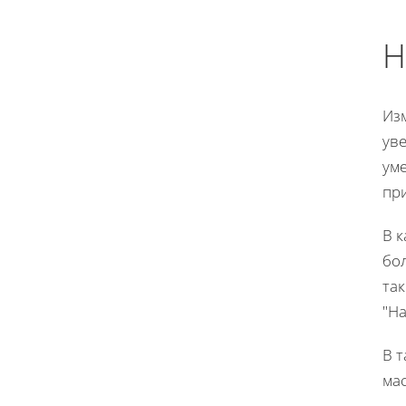
Н
Из
ув
ум
пр
В 
бол
так
"На
В 
ма