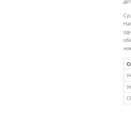
де
Су
На
од
об
на
О
У
У
С