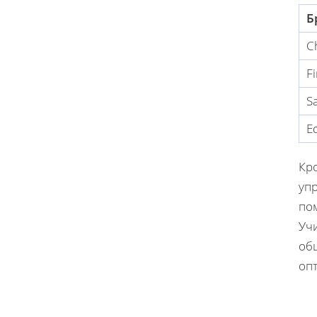
Б
C
Fi
Sa
E
Кро
упр
пом
Учи
об
оп