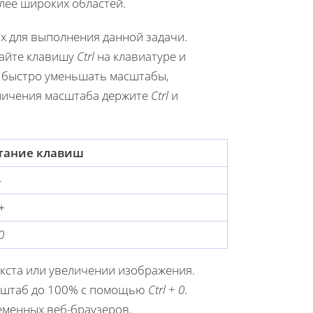
лее широких областей.
х для выполнения данной задачи.
вайте клавишу
Ctrl
на клавиатуре и
т быстро уменьшать масштабы,
еличения масштаба держите
Ctrl
и
тание клавиш
-
+
0
кста или увеличении изображения.
асштаб до 100% с помощью
Ctrl
+
0
.
менных веб-браузеров.