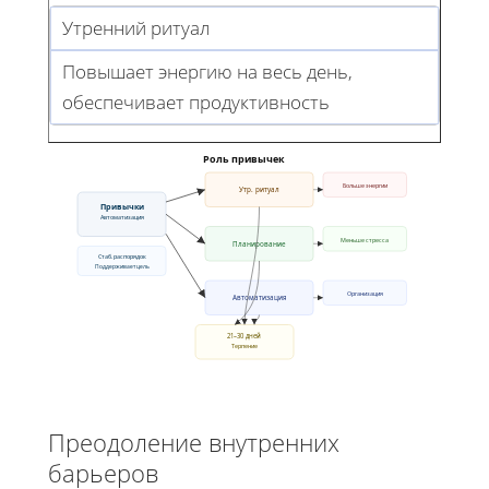
Утренний ритуал
Повышает энергию на весь день,
обеспечивает продуктивность
Роль привычек
Больше энергии
Утр. ритуал
Привычки
Автоматизация
Меньше стресса
Планирование
Стаб. распорядок
Поддерживает цель
Организация
Автоматизация
21–30 дней
Терпение
Преодоление внутренних
барьеров