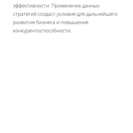
эффективности. Применение данных
стратегий создаст условия для дальнейшего
развития бизнеса и повышения
конкурентоспособности.