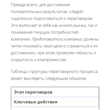
Прежде всего, для достижения
положительных результатов, следует
тщательно подготовиться к переговорам.
Это включает в себя как анализ рынка, так и
понимание текущих потребностей
компании.
Представители компании
должны
четко понимать свои цели и стремиться к их
достижению, при этом проявляя гибкость и
открытость к компромиссам.
Таблица структуры переговорного процесса
может выглядеть следующим образом:
Этап переговоров
Ключевые действия