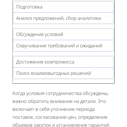
Подготовка
Анализ предложений, сбор аналитики
Обсуждение условий
Озвучивание требований и ожиданий
Достижение компромисса
Поиск взаимовыгодных решений
Когда условия сотрудничества обсуждены,
важно обратить внимание на детали. Это
включает в себя уточнение периода
поставок, согласование цен, определение
объемов закупок и установление гарантий.