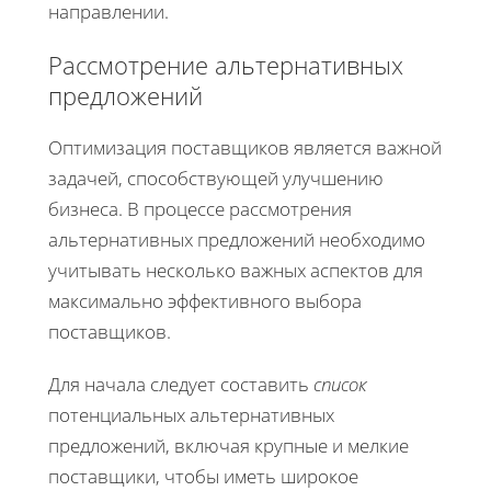
направлении.
Рассмотрение альтернативных
предложений
Оптимизация поставщиков является важной
задачей, способствующей улучшению
бизнеса. В процессе рассмотрения
альтернативных предложений необходимо
учитывать несколько важных аспектов для
максимально эффективного выбора
поставщиков.
Для начала следует составить
список
потенциальных альтернативных
предложений, включая крупные и мелкие
поставщики, чтобы иметь широкое