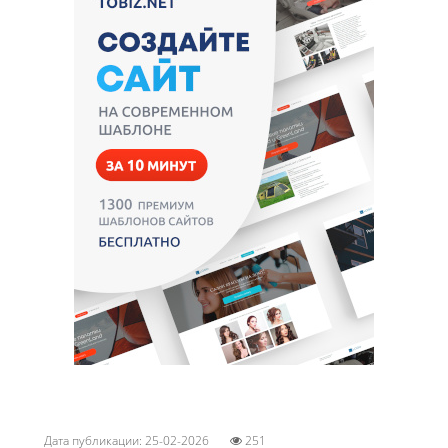
Дата публикации: 25-02-2026
251