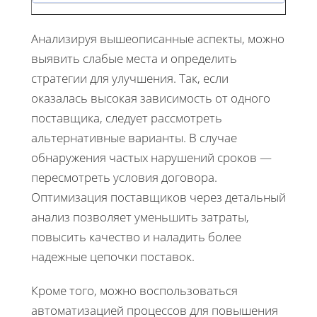
Анализируя вышеописанные аспекты, можно
выявить слабые места и определить
стратегии для улучшения. Так, если
оказалась высокая зависимость от одного
поставщика, следует рассмотреть
альтернативные варианты. В случае
обнаружения частых нарушений сроков —
пересмотреть условия договора.
Оптимизация поставщиков через детальный
анализ позволяет уменьшить затраты,
повысить качество и наладить более
надежные цепочки поставок.
Кроме того, можно воспользоваться
автоматизацией процессов для повышения