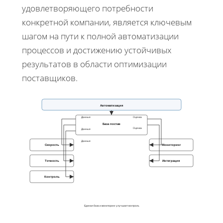
удовлетворяющего потребности
конкретной компании, является ключевым
шагом на пути к полной автоматизации
процессов и достижению устойчивых
результатов в области оптимизации
поставщиков.
Автоматизация
Данные
Оценка
База постав
Оценка
Данные
Данные
Скорость
Мониторинг
Точность
Интеграция
Контроль
Единая база и мониторинг улучшает контроль