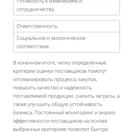
Готовность к изменениям и
сотрудничеству.
Ответственность
Социальное и экологическое
соответствие.
В конечном итоге, четко определённые
критерии оценки поставщиков помогут
оптимизировать процессы закупок,
повысить качество и надежность
поставляемой продукции, снизить затраты, а
также улучшить общую устойчивость
бизнеса. Постоянный мониторинг и анализ
эффективности поставщиков на основе
выбранных критериев позволит быстро