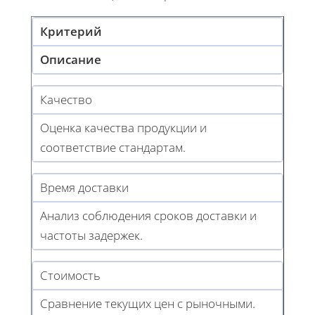
Критерий
Описание
Качество
Оценка качества продукции и
соответствие стандартам.
Время доставки
Анализ соблюдения сроков доставки и
частоты задержек.
Стоимость
Сравнение текущих цен с рыночными.