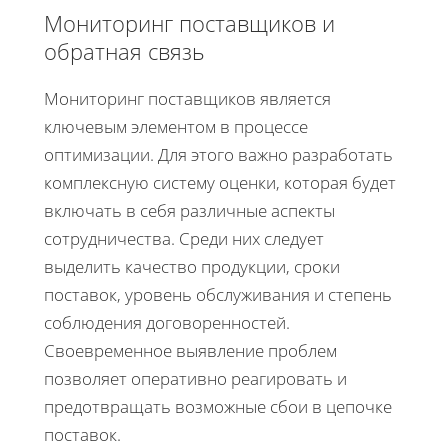
Мониторинг поставщиков и
обратная связь
Мониторинг поставщиков является
ключевым элементом в процессе
оптимизации. Для этого важно разработать
комплексную систему оценки, которая будет
включать в себя различные аспекты
сотрудничества. Среди них следует
выделить качество продукции, сроки
поставок, уровень обслуживания и степень
соблюдения договоренностей.
Своевременное выявление проблем
позволяет оперативно реагировать и
предотвращать возможные сбои в цепочке
поставок.