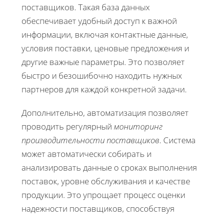
поставщиков. Такая база данных
обеспечивает удобный доступ к важной
информации, включая контактные данные,
условия поставки, ценовые предложения и
другие важные параметры. Это позволяет
быстро и безошибочно находить нужных
партнеров для каждой конкретной задачи.
Дополнительно, автоматизация позволяет
проводить регулярный
мониторинг
производительности поставщиков
. Система
может автоматически собирать и
анализировать данные о сроках выполнения
поставок, уровне обслуживания и качестве
продукции. Это упрощает процесс оценки
надежности поставщиков, способствуя