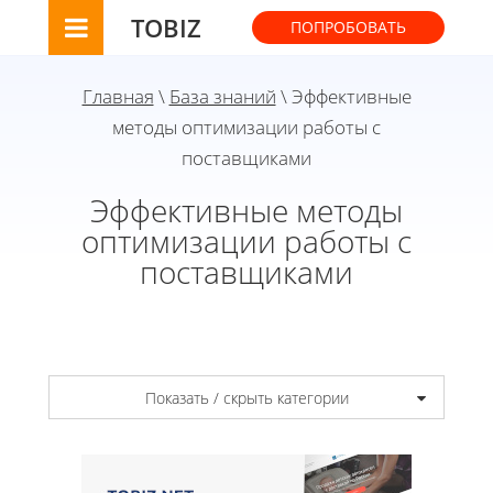
TOBIZ
ПОПРОБОВАТЬ
Главная
\
База знаний
\ Эффективные
методы оптимизации работы с
поставщиками
Эффективные методы
оптимизации работы с
поставщиками
Показать / скрыть категории