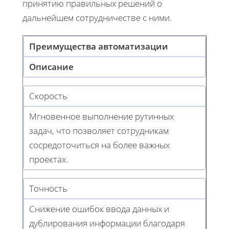
принятию правильных решений о
дальнейшем сотрудничестве с ними.
Преимущества автоматизации
Описание
Скорость
Мгновенное выполнение рутинных
задач, что позволяет сотрудникам
сосредоточиться на более важных
проектах.
Точность
Снижение ошибок ввода данных и
дублирования информации благодаря