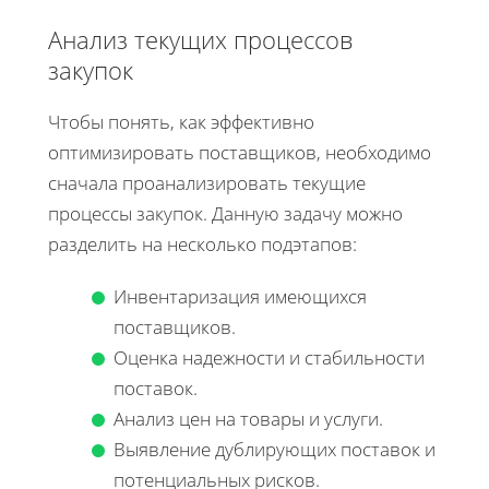
Анализ текущих процессов
закупок
Чтобы понять, как эффективно
оптимизировать поставщиков, необходимо
сначала проанализировать текущие
процессы закупок. Данную задачу можно
разделить на несколько подэтапов:
Инвентаризация имеющихся
поставщиков.
Оценка надежности и стабильности
поставок.
Анализ цен на товары и услуги.
Выявление дублирующих поставок и
потенциальных рисков.