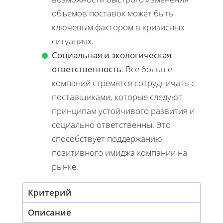
объемов поставок может быть
ключевым фактором в кризисных
ситуациях.
Социальная и экологическая
ответственность
: Все больше
компаний стремятся сотрудничать с
поставщиками, которые следуют
принципам устойчивого развития и
социально ответственны. Это
способствует поддержанию
позитивного имиджа компании на
рынке.
Критерий
Описание