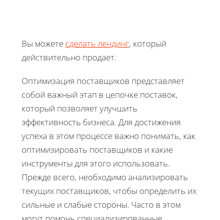
Вы можете
сделать лендинг
, который
действительно продает.
Оптимизация поставщиков представляет
собой важный этап в цепочке поставок,
который позволяет улучшить
эффективность бизнеса. Для достижения
успеха в этом процессе важно понимать, как
оптимизировать поставщиков и какие
инструменты для этого использовать.
Прежде всего, необходимо анализировать
текущих поставщиков, чтобы определить их
сильные и слабые стороны. Часто в этом
могут помочь специализированные