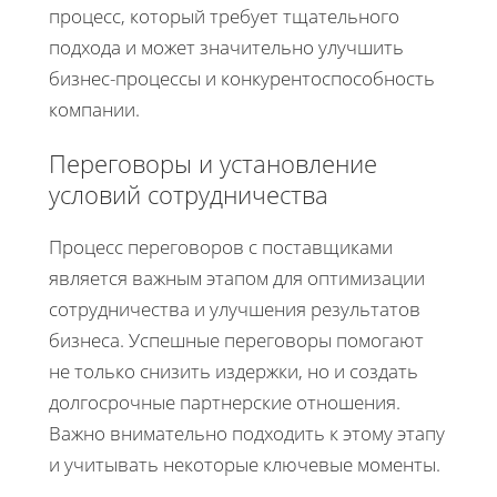
процесс, который требует тщательного
подхода и может значительно улучшить
бизнес-процессы и конкурентоспособность
компании.
Переговоры и установление
условий сотрудничества
Процесс переговоров с поставщиками
является важным этапом для оптимизации
сотрудничества и улучшения результатов
бизнеса. Успешные переговоры помогают
не только снизить издержки, но и создать
долгосрочные партнерские отношения.
Важно внимательно подходить к этому этапу
и учитывать некоторые ключевые моменты.