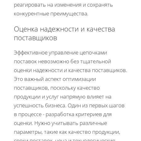
реагировать на изменения и сохранять
конкурентные преимущества.
Оценка надежности и качества
поставщиков
Эффективное управление цепочками
поставок невозможно без тщательной
оценки надежности и качества поставщиков.
Это важный аспект оптимизации
поставщиков, поскольку качество
продукции и услуг напрямую влияет на
успешность бизнеса. Один из первых шагов
в процессе - разработка критериев для
оценки. Нужно учитывать различные
параметры, такие как качество продукции,
сроки поставок, цена и технологические