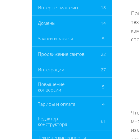
Интернет магазин
18
Пои
те
Домены
14
ка
Заявки и заказы
5
сп
Продвижение сайтов
22
Интеграции
27
Повышение
5
конверсии
Тарифы и оплата
4
Чт
Редактор
мно
61
конструктора
из
Технические вопросы
те