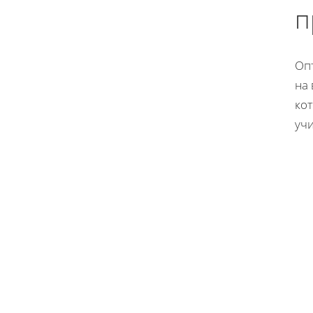
п
Оп
на 
кот
уч