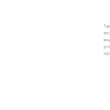
Так
ис
вн
усп
по