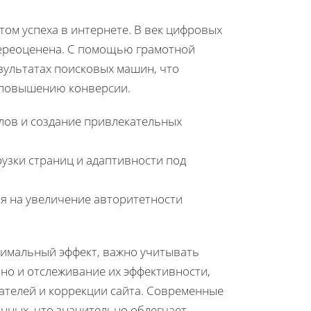
том успеха в интернете. В век цифровых
переоценена. С помощью грамотной
зультатах поисковых машин, что
, повышению конверсии.
лов и создание привлекательных
рузки страниц и адаптивности под
ая на увеличение авторитетности
симальный эффект, важно учитывать
 но и отслеживание их эффективности,
ателей и коррекции сайта. Современные
нных, что значительно облегчает