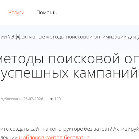
Услуги
Помощь
ний
\ Эффективные методы поисковой оптимизации для
етоды поисковой о
успешных кампаний
а публикации: 26-02-2026
150
ите создать сайт на конструкторе без затрат? Активиру
ллекции
шаблонов сайтов бесплатно
.