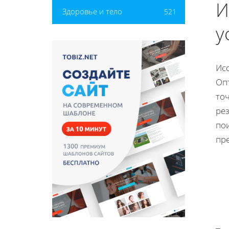
И
Здоровье и тело
521
у
Ис
Оп
то
рез
по
пр