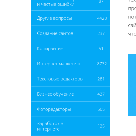
87
и частые ошибки
пр
по
Другие вопросы
4428
сай
что
Создание сайтов
237
Копирайтинг
51
Интернет маркетинг
8732
Текстовые редакторы
281
Бизнес обучение
437
Фоторедакторы
505
Заработок в
125
интернете