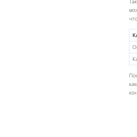
Та
мож
чт
К
О
К
По
кам
ко