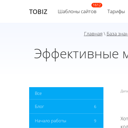
TOBIZ
Шаблоны сайтов
Тарифы
Главная
\
База зна
Эффективные м
Дат
Все
Блог
6
Хот
Начало работы
9
ко