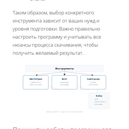
Таким образом, выбор конкретного
инструмента зависит от ваших нужд и
уровня подготовки. Важно правильно
настроить программу и учитывать все
нюансы процесса скачивания, чтобы
получить желаемый результат.
Инструменты
ЭйчТиТрек
Вгет
СайтСакер
Удобный GUI
Рекурсивно
Онлайн
Много настроек
Для профи
Для мелких
Выбор
Цели
Совместимость
Настройка
Выбор зависит от задач и опыта пользователя