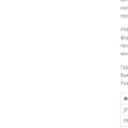
изо
про
PN
фор
про
мо
Пр
Вы
Ра
Ф
J
P