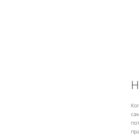
Н
Ког
са
по
пр