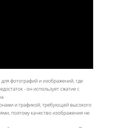
для фотографий и изображений, где
достаток - он использует сжатие с
а.
онами и графикой, требующей высокого
рями, поэтому качество изображения не