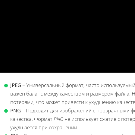
JPEG
– Универсальный формат, часто используемый 
важен баланс между качеством и размером файла. Не
потерями, что может привести к ухудшению качеств
PNG
– Подходит для изображений с прозрачными ф
качества. Формат
PNG
не использует сжатие с поте
ухудшается при сохранении.