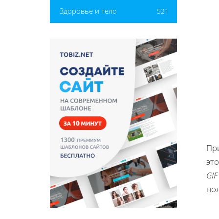
Здоровье и тело
521
При
это
GIF
по