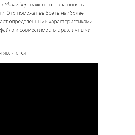
 в
Photoshop
, важно сначала понять
ти. Это поможет выбрать наиболее
ает определенными характеристиками,
 файла и совместимость с различными
и являются: