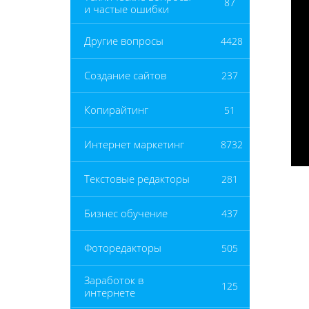
87
и частые ошибки
Другие вопросы
4428
Создание сайтов
237
Копирайтинг
51
Интернет маркетинг
8732
Текстовые редакторы
281
Бизнес обучение
437
Фоторедакторы
505
Заработок в
125
интернете