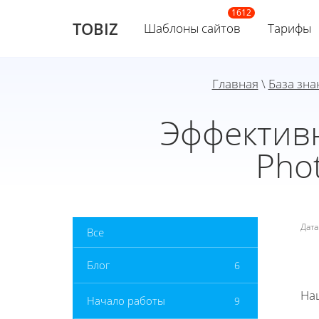
TOBIZ
Шаблоны сайтов
Тарифы
Главная
\
База зна
Эффектив
Pho
Дат
Все
Блог
6
На
Начало работы
9