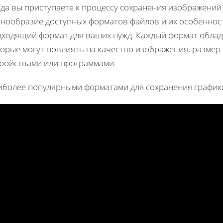
гда вы приступаете к процессу сохранения изображений
знообразие доступных форматов файлов и их особеннос
дходящий формат для ваших нужд. Каждый формат облад
торые могут повлиять на качество изображения, размер
тройствами или программами.
иболее популярными форматами для сохранения график