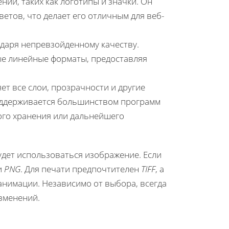
ий, таких как логотипы и значки. Он
тов, что делает его отличным для веб-
даря непревзойденному качеству.
тые линейные форматы, предоставляя
т все слои, прозрачности и другие
оддерживается большинством программ
ого хранения или дальнейшего
удет использоваться изображение. Если
и
PNG
. Для печати предпочтителен
TIFF
, а
анимации. Независимо от выбора, всегда
зменений.