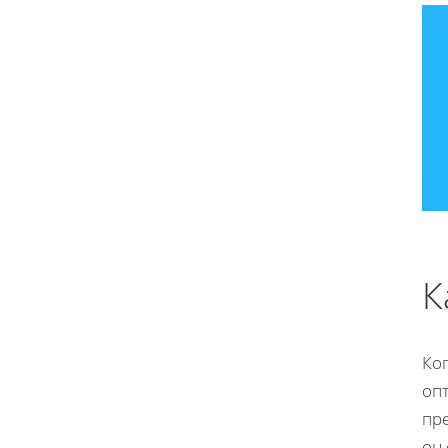
К
Ко
оп
пр
он