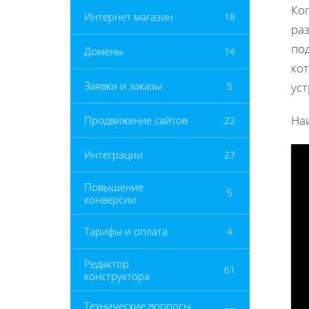
Ко
Интернет магазин
18
ра
по
Домены
14
ко
Заявки и заказы
5
ус
На
Продвижение сайтов
22
Интеграции
27
Повышение
5
конверсии
Тарифы и оплата
4
Редактор
61
конструктора
Технические вопросы