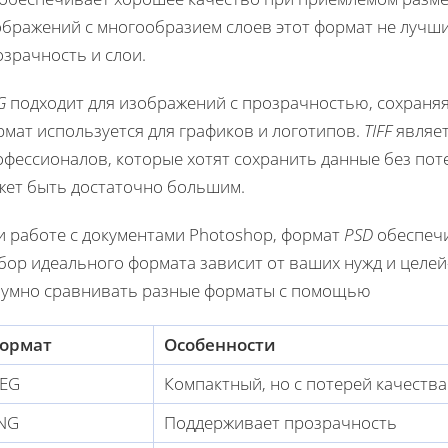
бражений с многообразием слоев этот формат не лучшии
зрачность и слои.
G
подходит для изображений с прозрачностью, сохраняя
мат используется для графиков и логотипов.
TIFF
являет
фессионалов, которые хотят сохранить данные без пот
жет быть достаточно большим.
и работе с документами Photoshop, формат
PSD
обеспечи
бор идеального формата зависит от ваших нужд и целей
зумно сравнивать разные форматы с помощью
ормат
Особенности
PEG
Компактный, но с потерей качества
NG
Поддерживает прозрачность