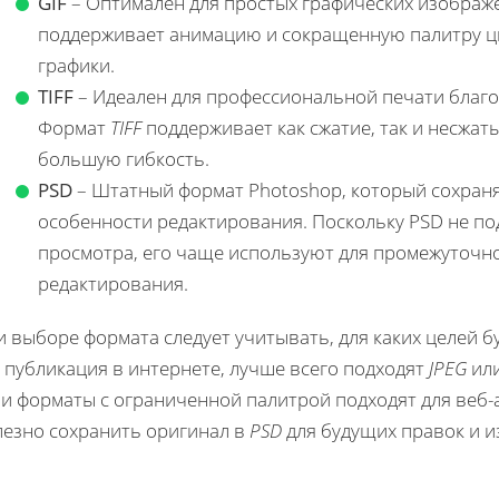
GIF
– Оптимален для простых графических изображен
поддерживает анимацию и сокращенную палитру цве
графики.
TIFF
– Идеален для профессиональной печати благо
Формат
TIFF
поддерживает как сжатие, так и несжа
большую гибкость.
PSD
– Штатный формат Photoshop, который сохраняе
особенности редактирования. Поскольку PSD не п
просмотра, его чаще используют для промежуточн
редактирования.
 выборе формата следует учитывать, для каких целей б
 публикация в интернете, лучше всего подходят
JPEG
ил
и форматы с ограниченной палитрой подходят для веб-
лезно сохранить оригинал в
PSD
для будущих правок и и