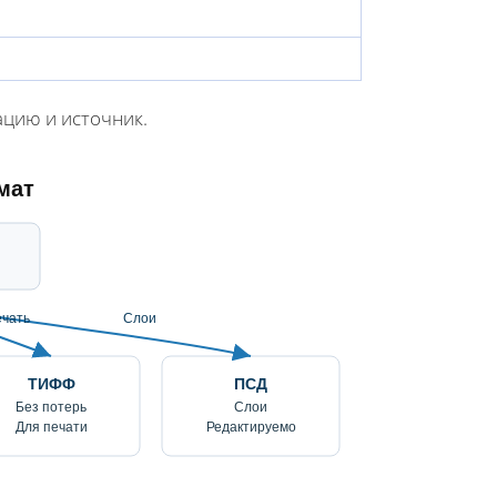
ацию и источник.
мат
чать
Слои
ТИФФ
ПСД
Без потерь
Слои
Для печати
Редактируемо