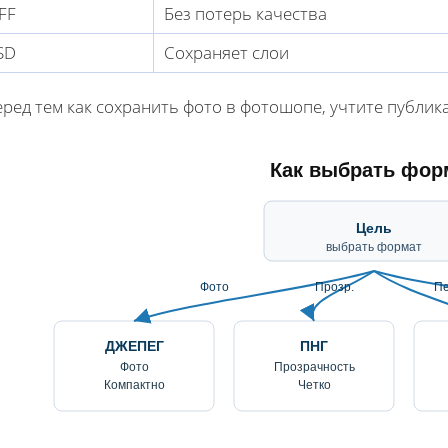
IFF
Без потерь качества
SD
Сохраняет слои
еред тем как сохранить фото в фотошопе, учтите публик
Как выбрать фор
Цель
выбрать формат
Фото
Прозр.
Пе
ДЖЕПЕГ
ПНГ
Фото
Прозрачность
Компактно
Четко