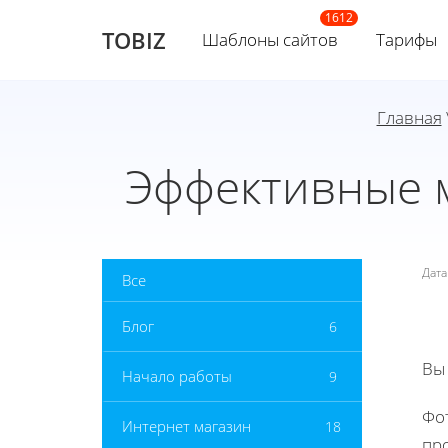
TOBIZ
Шаблоны сайтов
Тарифы
Главная
Эффективные м
Дат
Все
Блог
6
Вы
Начало работы
9
Фо
Интернет магазин
18
пр