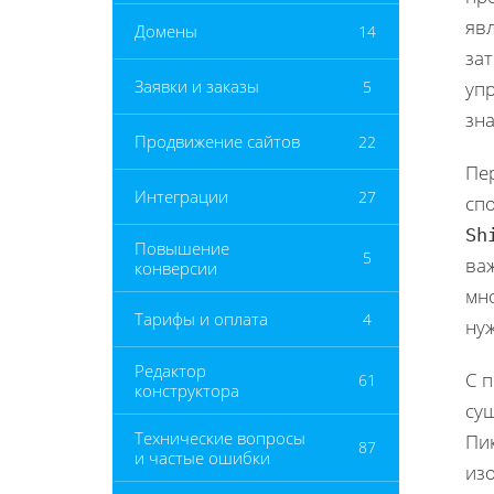
яв
Домены
14
зат
Заявки и заказы
5
уп
зн
Продвижение сайтов
22
Пе
Интеграции
27
сп
Sh
Повышение
5
ва
конверсии
мн
Тарифы и оплата
4
нуж
Редактор
С 
61
конструктора
су
Технические вопросы
Пи
87
и частые ошибки
из