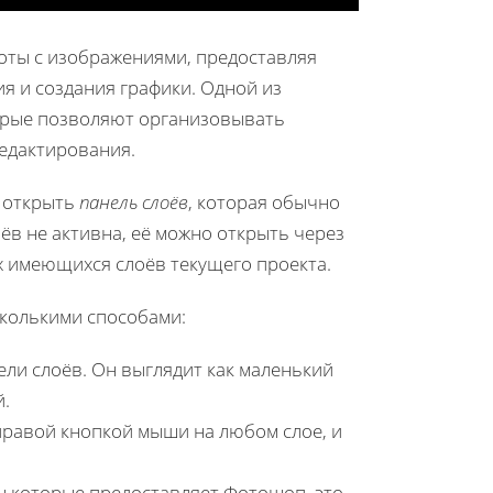
оты с изображениями, предоставляя
я и создания графики. Одной из
торые позволяют организовывать
редактирования.
о открыть
панель слоёв
, которая обычно
ёв не активна, её можно открыть через
ех имеющихся слоёв текущего проекта.
сколькими способами:
ели слоёв. Он выглядит как маленький
й.
 правой кнопкой мыши на любом слое, и
 которые предоставляет Фотошоп, это