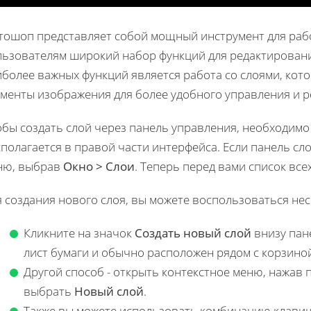
тошоп представляет собой мощный инструмент для раб
льзователям широкий набор функций для редактировани
иболее важных функций является работа со слоями, ко
ементы изображения для более удобного управления и 
обы создать слой через панель управления, необходим
полагается в правой части интерфейса. Если панель сло
ню, выбрав
Окно > Слои
. Теперь перед вами список вс
я создания нового слоя, вы можете воспользоваться не
Кликните на значок
Создать новый слой
внизу пан
лист бумаги и обычно расположен рядом с корзино
Другой способ - открыть контекстное меню, нажав
выбрать
Новый слой
.
Также вы можете использовать комбинацию клавиш