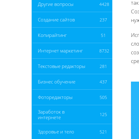
так
Другие вопросы
4428
Со
ну
Создание сайтов
237
Ис
Копирайтинг
51
сл
Интернет маркетинг
8732
со
ср
Текстовые редакторы
281
Бизнес обучение
437
Фоторедакторы
505
Заработок в
125
интернете
Здоровье и тело
521