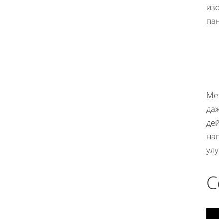
из
па
Ме
даж
де
на
ул
С