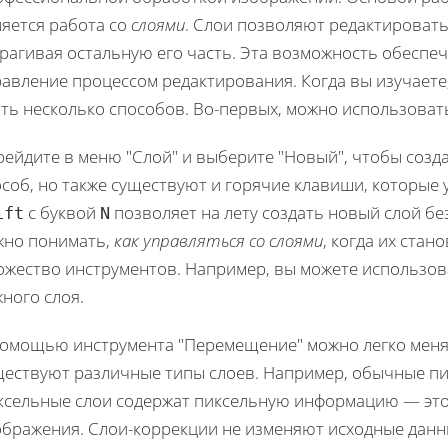
ляется работа со
слоями
. Слои позволяют редактировать
рагивая остальную его часть. Эта возможность обеспеч
равление процессом редактирования. Когда вы изучаете
ать несколько способов. Во-первых, можно использоват
рейдите в меню "Слой" и выберите "Новый", чтобы созд
особ, но также существуют и горячие клавиши, которы
с буквой
позволяет на лету создать новый слой бе
ift
N
жно понимать,
как управляться со слоями
, когда их ста
ожество инструментов. Например, вы можете использов
ного слоя.
помощью инструмента "Перемещение" можно легко менят
ществуют различные типы слоев. Например, обычные пи
ксельные слои содержат пиксельную информацию — это 
ображения. Слои-коррекции не изменяют исходные данны