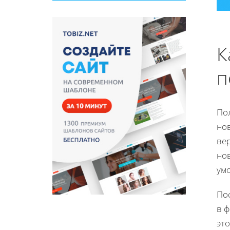
К
п
По
нов
ве
нов
умо
Пос
в ф
это