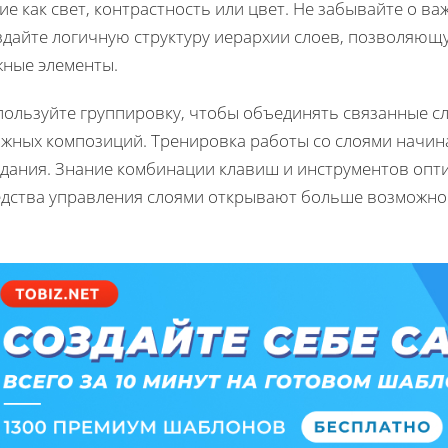
ие как свет, контрастность или цвет. Не забывайте о в
здайте логичную структуру иерархии слоев, позволяющу
жные элементы.
пользуйте группировку, чтобы объединять связанные сл
ожных композиций. Тренировка работы со слоями начина
здания. Знание комбинации клавиш и инструментов опт
едства управления слоями открывают больше возможнос