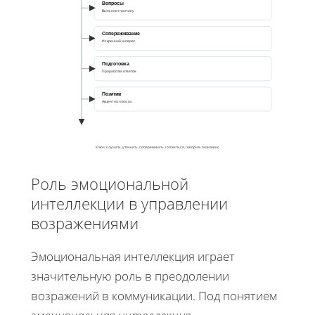
Вопросы
Выясняет причину
Сопереживание
Искренний интерес
Подготовка
Проработка ответов
Позитив
Акцент на плюсах
Ключ: слушать, уточнять, сопереживать, готовиться, говорить позитивно
Роль эмоциональной
интеллекции в управлении
возражениями
Эмоциональная интеллекция играет
значительную роль в преодолении
возражений в коммуникации. Под понятием