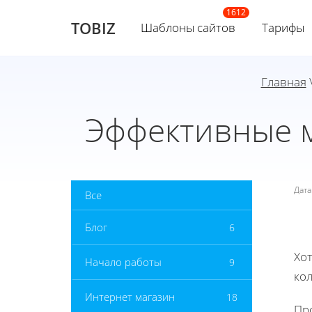
TOBIZ
Шаблоны сайтов
Тарифы
Главная
Эффективные м
Дат
Все
Блог
6
Хот
Начало работы
9
ко
Интернет магазин
18
Пр