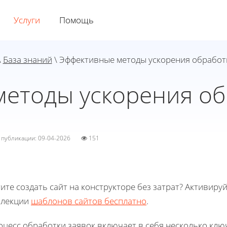
Услуги
Помощь
\
База знаний
\ Эффективные методы ускорения обработ
етоды ускорения об
а публикации: 09-04-2026
151
ите создать сайт на конструкторе без затрат? Активиру
ллекции
шаблонов сайтов бесплатно
.
оцесс обработки заявок включает в себя несколько клю