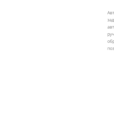
Ав
за
ав
ру
об
по