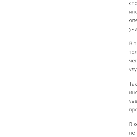
сп
ин
оп
уча
В-
то
че
улу
Та
ин
уве
вр
В 
не 