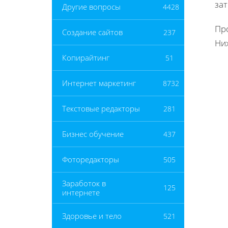
зат
Другие вопросы
4428
Пр
Создание сайтов
237
Ни
Копирайтинг
51
Интернет маркетинг
8732
Текстовые редакторы
281
Бизнес обучение
437
Фоторедакторы
505
Заработок в
125
интернете
Здоровье и тело
521