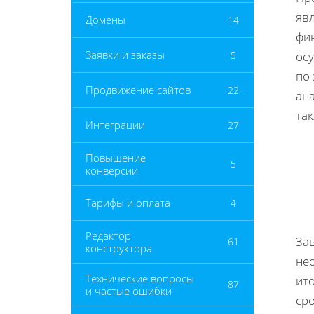
яв
Домены
14
фи
Заявки и заказы
5
ос
по 
Продвижение сайтов
22
ана
та
Интеграции
27
Повышение
5
конверсии
Тарифы и оплата
4
Редактор
За
61
конструктора
не
Технические вопросы
ито
87
и частые ошибки
сро