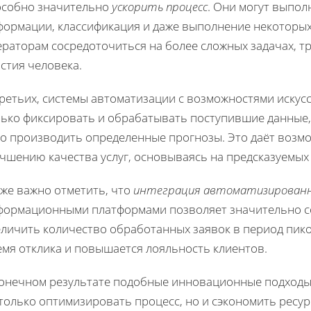
особно значительно
ускорить процесс
. Они могут выполн
формации, классификация и даже выполнение некоторых
ераторам сосредоточиться на более сложных задачах, 
стия человека.
третьих, системы автоматизации с возможностями искус
лько фиксировать и обрабатывать поступившие данные, 
го производить определенные прогнозы. Это даёт возм
чшению качества услуг, основываясь на предсказуемых
кже важно отметить, что
интеграция автоматизированн
формационными платформами позволяет значительно со
личить количество обработанных заявок в период пиков
емя отклика и повышается лояльность клиентов.
конечном результате подобные инновационные подходы
только оптимизировать процесс, но и сэкономить ресур