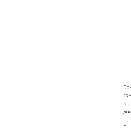
Во
са
ор
дос
Во