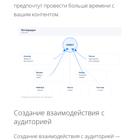
предпочтут провести больше времени с
вашим контентом.
Интеграция
соц сети
ОХВАТ
Кнопки
Посты
Добавьте
Адаптируйте
для шаринга
под площадки
Визуал
Акции
Изобр. и
Конкурсы
видео
и акции
Фейсбук
Инста
Твиттер
превью
сторис
ссылки
Интеграция соцсетей увеличивает охват и вовлеченность
Создание взаимодействия с
аудиторией
Создание взаимодействия с аудиторией —