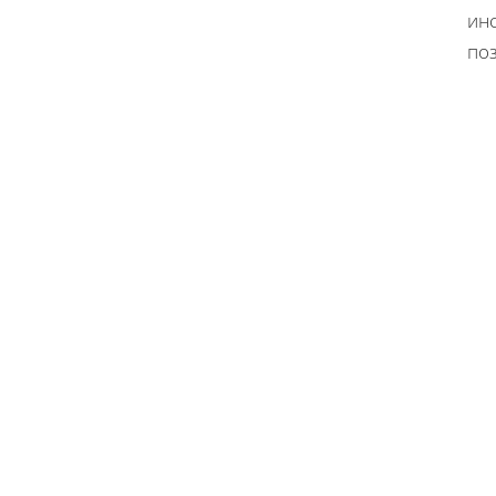
инс
по