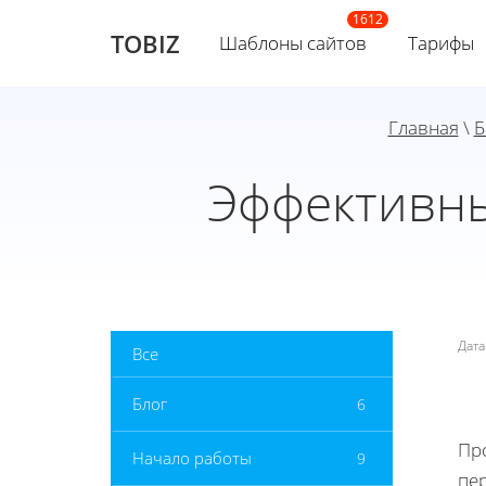
TOBIZ
Шаблоны сайтов
Тарифы
Главная
\
Б
Эффективны
Дат
Все
Блог
6
Пр
Начало работы
9
пе