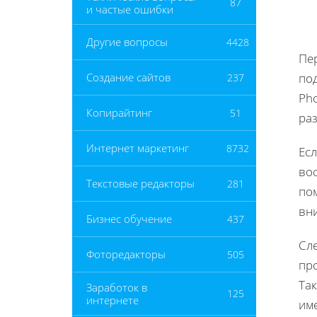
87
и частые ошибки
Другие вопросы
4428
Пе
по
Создание сайтов
237
Pho
Копирайтинг
51
раз
Интернет маркетинг
8732
Ес
во
Текстовые редакторы
281
по
вн
Бизнес обучение
437
Сл
Фоторедакторы
505
пр
Так
Заработок в
125
интернете
им