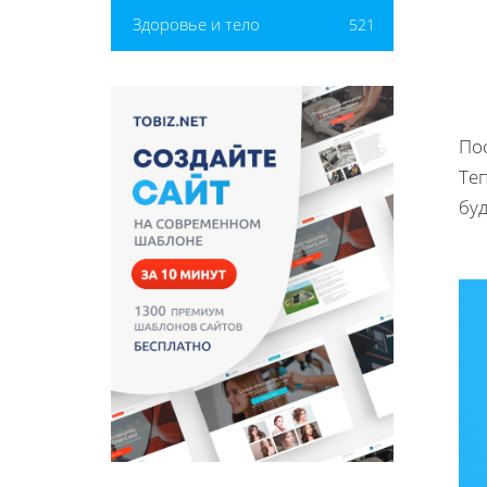
Здоровье и тело
521
Пос
Теп
бу