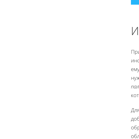
И
При
ин
ем
нуж
па
ко
Для
до
обр
об