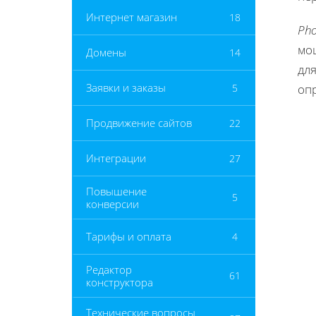
Интернет магазин
18
Pho
мо
Домены
14
дл
Заявки и заказы
5
оп
Продвижение сайтов
22
Интеграции
27
Повышение
5
конверсии
Тарифы и оплата
4
Редактор
61
конструктора
Технические вопросы