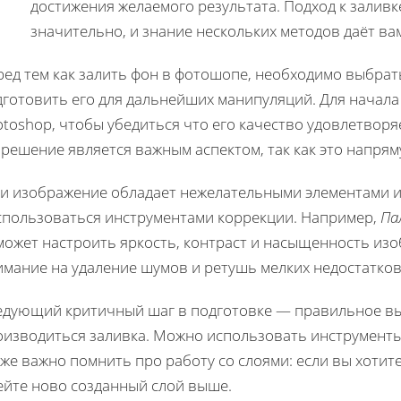
достижения желаемого результата. Подход к залив
значительно, и знание нескольких методов даёт в
ред тем как залить фон в фотошопе, необходимо выбра
дготовить его для дальнейших манипуляций. Для начала
toshop, чтобы убедиться что его качество удовлетвор
решение является важным аспектом, так как это напрям
ли изображение обладает нежелательными элементами и
спользоваться инструментами коррекции. Например,
Па
может настроить яркость, контраст и насыщенность изо
имание на удаление шумов и ретушь мелких недостатков
едующий критичный шаг в подготовке — правильное выд
оизводиться заливка. Можно использовать инструмент
же важно помнить про работу со слоями: если вы хоти
ейте ново созданный слой выше.