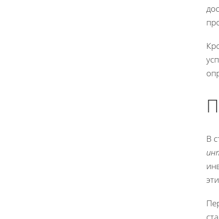
до
про
Кро
ус
оп
П
В 
ин
инв
эти
Пе
ст