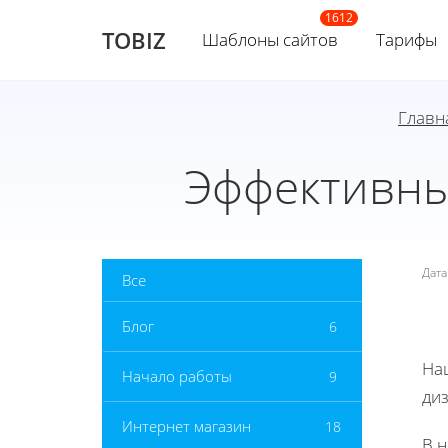
TOBIZ
Шаблоны сайтов
Тарифы
Главн
Эффективны
Дат
Все
Блог
6
На
Начало работы
9
ди
Интернет магазин
18
В 