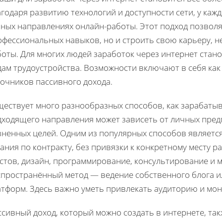
годаря развитию технологий и доступности сети, у каж
зных направлениях онлайн-работы. Этот подход позвол
офессиональных навыков, но и строить свою карьеру, 
боты. Для многих людей заработок через интернет ста
ам трудоустройства. Возможности включают в себя как 
точников пассивного дохода.
ществует много разнообразных способов, как зарабатыв
дходящего направления может зависеть от личных пре
зненных целей. Одним из популярных способов является
ания по контракту, без привязки к конкретному месту 
кстов, дизайн, программирование, консультирование и 
спространённый метод — ведение собственного блога ил
атформ. Здесь важно уметь привлекать аудиторию и мо
ссивный доход, который можно создать в интернете, та