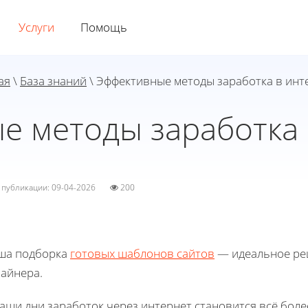
Услуги
Помощь
ая
\
База знаний
\ Эффективные методы заработка в инт
е методы заработка 
а публикации: 09-04-2026
200
ша подборка
готовых шаблонов сайтов
— идеальное реш
зайнера.
наши дни заработок через интернет становится всё бол