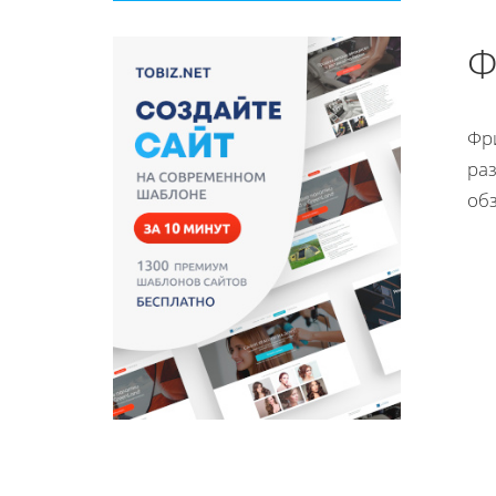
Ф
Фри
ра
об