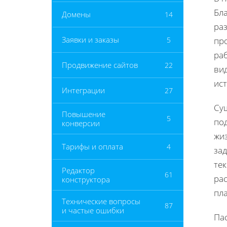
Бла
Домены
14
ра
Заявки и заказы
5
пр
ра
Продвижение сайтов
22
вид
ис
Интеграции
27
Су
Повышение
5
по
конверсии
жи
Тарифы и оплата
4
зад
те
Редактор
61
ра
конструктора
пл
Технические вопросы
87
и частые ошибки
Па