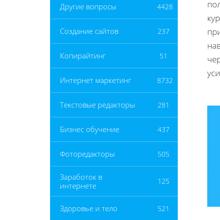
по
Другие вопросы
4428
кур
пр
Создание сайтов
237
нав
Копирайтинг
51
чер
уси
Интернет маркетинг
8732
Текстовые редакторы
281
Бизнес обучение
437
Фоторедакторы
505
Заработок в
125
интернете
Здоровье и тело
521