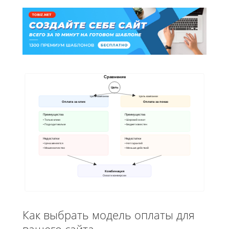
Сравнение
Цель
Цель кампании
Цель кампании
Оплата за клик
Оплата за показ
Преимущества
Преимущества
• Только клики
• Широкий охват
• Подходит малым
• Бюджет известен
Недостатки
Недостатки
• Цена меняется
• Нет гарантий
• Мошенничество
• Меньше действий
Комбинация
Охват и конверсии
Как выбрать модель оплаты для
вашего сайта