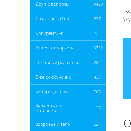
Другие вопросы
4428
Тол
ул
Создание сайтов
237
Копирайтинг
51
Интернет маркетинг
8732
Текстовые редакторы
281
Бизнес обучение
437
Фоторедакторы
505
Заработок в
125
интернете
О
Здоровье и тело
521