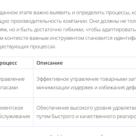
 данном этапе важно выявить и определить процессы, 
щую производительность компании. Они должны не толь
лям, но и быть достаточно гибкими, чтобы адаптироват
м контексте важным инструментом становится идентифи
ществующих процессах.
роцесс
Описание
правление
Эффективное управление товарными зап
апасами
минимизации издержек и избежания деф
лиентское
Обеспечение высокого уровня удовлетв
бслуживание
путем быстрого и качественного реагир