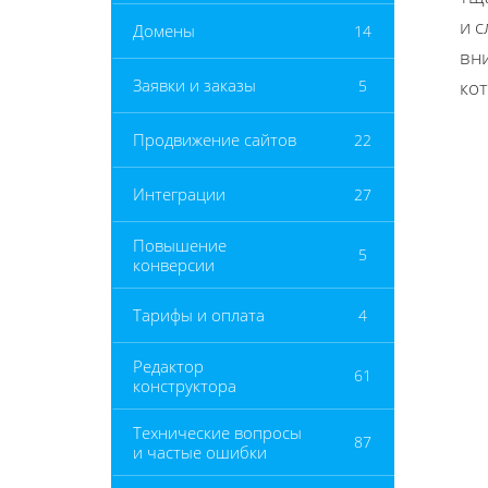
и с
Домены
14
вн
Заявки и заказы
5
ко
Продвижение сайтов
22
Интеграции
27
Повышение
5
конверсии
Тарифы и оплата
4
Редактор
61
конструктора
Технические вопросы
87
и частые ошибки