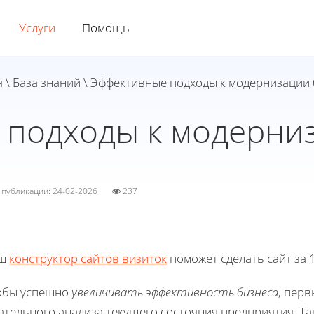
Услуги
Помощь
я
\
База знаний
\ Эффективные подходы к модернизации 
подходы к модерни
а публикации: 24-02-2026
237
ш
конструктор сайтов визиток
поможет сделать сайт за 1
обы успешно
увеличивать эффективность бизнеса
, пер
ательного анализа текущего состояния предприятия. Та