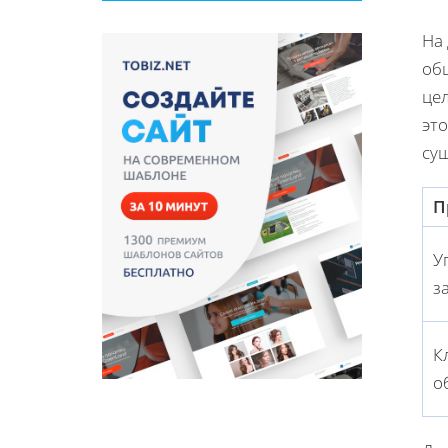
На
об
це
это
су
П
У
з
К
о