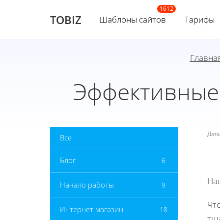
TOBIZ
Шаблоны сайтов
Тарифы
Главна
Эффективные 
Дат
Все
Блог
6
На
Начало работы
9
Чт
Интернет магазин
18
тщ