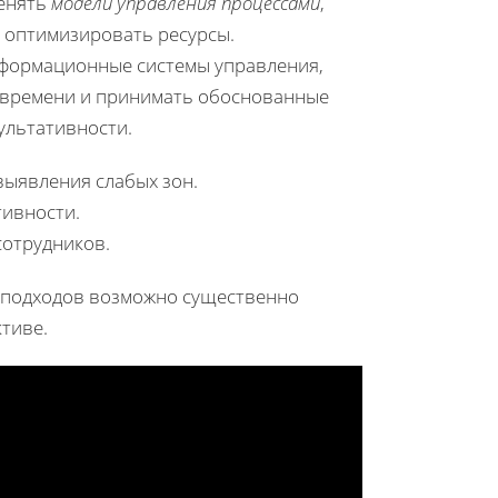
менять
модели управления процессами
,
 оптимизировать ресурсы.
нформационные системы управления,
 времени и принимать обоснованные
ультативности.
выявления слабых зон.
тивности.
сотрудников.
х подходов возможно существенно
тиве.