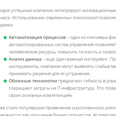
годня успешные компании интегрируют инновационные
знеса. Использование
современных технологий
позволяе
держки.
Автоматизация процессов
– один из ключевых фак
автоматизированных систем управления позволяет
человеческие ресурсы, повысить точность и скоро
Анализ данных
– еще один важный инструмент. П
инструменты
, компании могут выявлять слабые ме
принимать решения для их устранения.
Облачные технологии
предлагают гибкость в упр
сокращают затраты на IT-инфраструктуру. Это поз
своих основных компетенциях.
кже стало популярным применение
искусственного инт
зможности для улучшения бизнес-процессов. AI помогае