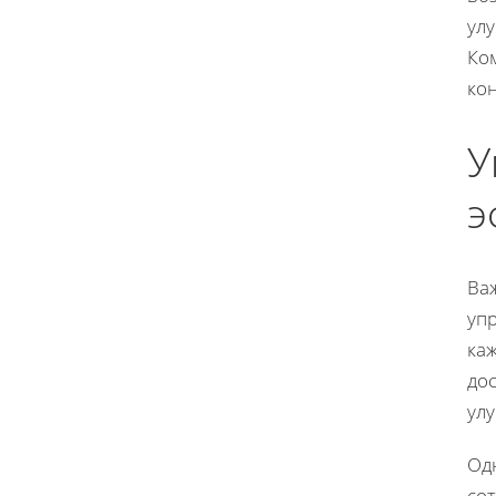
ул
Ко
ко
У
э
Важ
упр
ка
до
ул
Од
со