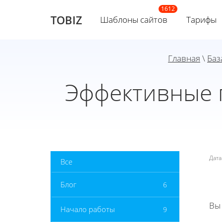
TOBIZ
Шаблоны сайтов
Тарифы
Главная
\
Баз
Эффективные 
Дат
Все
Блог
6
Вы
Начало работы
9