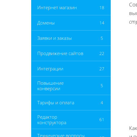
Со
Интернет магазин
18
вы
ст
Домены
14
Заявки и заказы
5
Продвижение сайтов
22
Интеграции
27
Повышение
5
конверсии
Тарифы и оплата
4
Редактор
61
конструктора
Как
Технические вопросы
и п