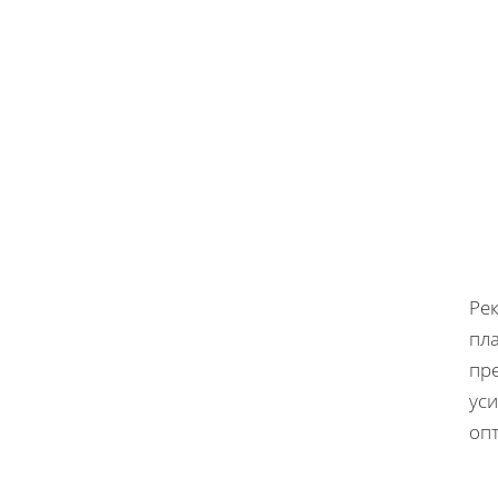
Ре
пл
пр
уси
оп