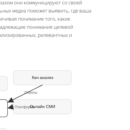
бразом они коммуницируют со своей
льных медиа поможет выявить, где ваша
ечивая понимание того, какие
 Надлежащее понимание целевой
нализированных, релевантных и
й
Кач анализ
Опросы
Онлайн СМИ
Платформы