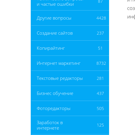
87
и частые ошибки
соз
ин
Другие вопросы
4428
Создание сайтов
237
Копирайтинг
51
Интернет маркетинг
8732
Текстовые редакторы
281
Бизнес обучение
437
Фоторедакторы
505
Заработок в
125
интернете