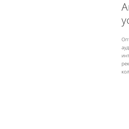
А
у
Оп
ау
ин
ре
кол