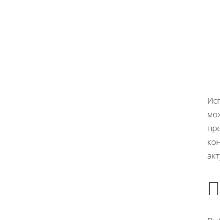
Ис
мо
пр
кон
акт
П