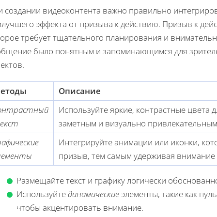
и создании видеоконтента важно правильно интегрирова
лучшего эффекта от призыва к действию. Призыв к дей
торое требует тщательного планирования и внимательн
общение было понятным и запоминающимся для зрителе
ектов.
етоды
Описание
онтрастный
Используйте яркие, контрастные цвета д
екст
заметным и визуально привлекательным
рафические
Интегрируйте анимации или иконки, кот
лементы
призыв, тем самым удерживая внимание 
Размещайте текст и графику логически обоснованн
Используйте
динамические
элементы, такие как пул
чтобы акцентировать внимание.