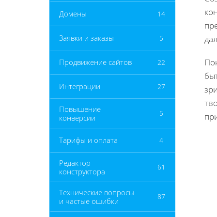
кон
Домены
14
пр
Заявки и заказы
5
да
По
Продвижение сайтов
22
бы
Интеграции
27
зр
тв
Повышение
5
пр
конверсии
Тарифы и оплата
4
Редактор
61
конструктора
Технические вопросы
87
и частые ошибки