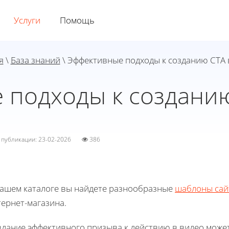
Услуги
Помощь
я
\
База знаний
\ Эффективные подходы к созданию CTA 
 подходы к созданию
а публикации: 23-02-2026
386
нашем каталоге вы найдете разнообразные
шаблоны сай
ернет-магазина.
здание эффективного призыва к действию в видео може