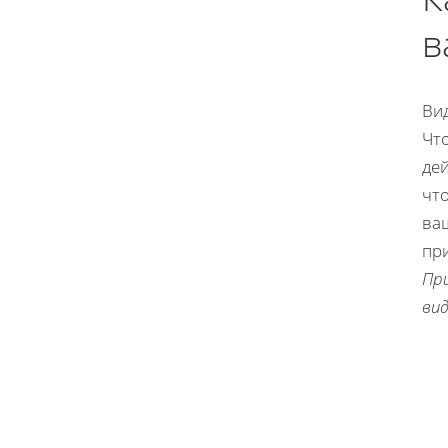
в
Ви
Чт
де
чт
ва
при
Пр
вид