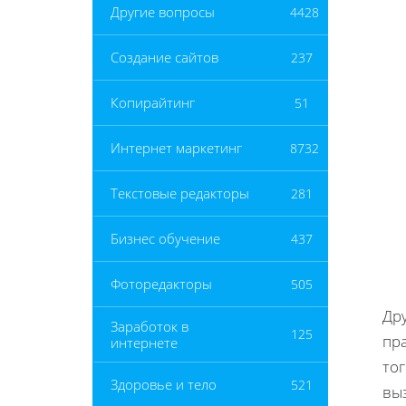
Другие вопросы
4428
Создание сайтов
237
Копирайтинг
51
Интернет маркетинг
8732
Текстовые редакторы
281
Бизнес обучение
437
Фоторедакторы
505
Др
Заработок в
125
пр
интернете
тог
Здоровье и тело
521
вы