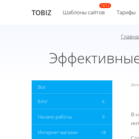
TOBIZ
Шаблоны сайтов
Тарифы
Главна
Эффективные
Дат
Все
Блог
6
В 
Начало работы
9
инт
Интернет магазин
18
Со