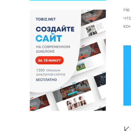
Не 
чт
ко
К