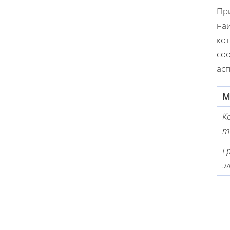
Пр
наи
ко
со
асп
М
К
т
Г
э