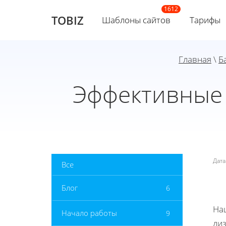
TOBIZ
Шаблоны сайтов
Тарифы
Главная
\
Б
Эффективные 
Дат
Все
Блог
6
На
Начало работы
9
ди