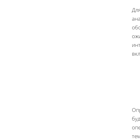
Дл
ан
об
ож
инт
вк
Оп
буд
оп
те