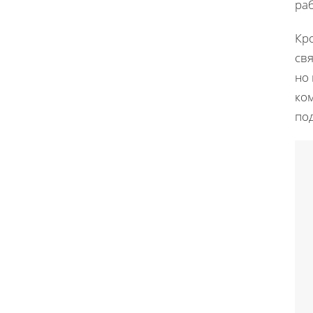
раб
Кр
свя
но
ком
по