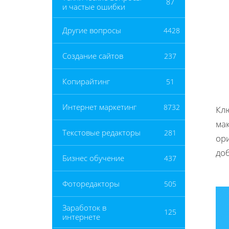
87
и частые ошибки
Другие вопросы
4428
Создание сайтов
237
Копирайтинг
51
Интернет маркетинг
8732
Кл
ма
Текстовые редакторы
281
ор
до
Бизнес обучение
437
Фоторедакторы
505
Заработок в
125
интернете