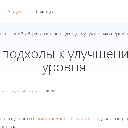
Услуги
Помощь
аза знаний
\ Эффективные подходы к улучшению сервис
подходы к улучшен
уровня
а публикации: 24-02-2026
207
ша подборка
готовых шаблонов сайтов
— идеальное реш
зайнера.