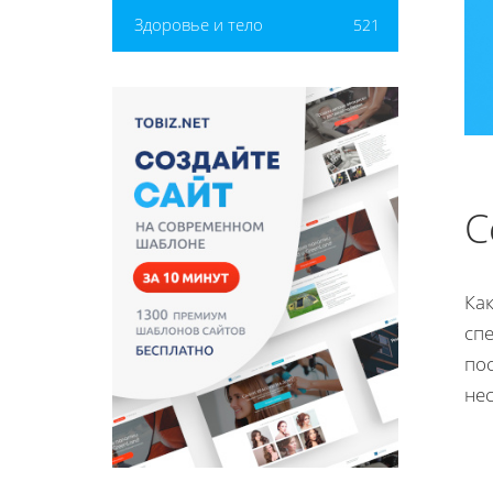
Здоровье и тело
521
С
Ка
сп
по
нес