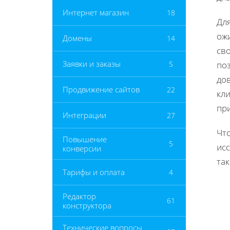
Интернет магазин
18
Дл
ожи
Домены
14
сво
Заявки и заказы
5
поз
до
Продвижение сайтов
22
кл
пр
Интеграции
27
Чт
Повышение
5
ис
конверсии
так
Тарифы и оплата
4
Редактор
61
конструктора
Технические вопросы