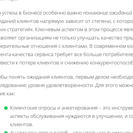
я успеха в бизнесе особенно важно
понимание ожиданий
даний клиентов напрямую зависит от степени, с котор
их стратегиях. Ключевым аспектом в этом процессе явл
воляет организациям не только улучшать качество пре
верительные отношения с клиентами. В современном ко
иента качества сервиса требует все больше потребител
ивести к потере клиентов и снижению конкурентоспособ
обы понять ожидания клиентов, первым делом необходи
следованию уровня удовлетворенности. Для этого можн
ие как:
Клиентские опросы и анкетирования – это инструме
аспекты обслуживания нуждаются в улучшении, и 
клиентов.
Анализ отзывов и жалоб – сознательное внимание 