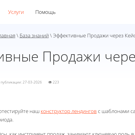
Услуги
Помощь
лавная
\
База знаний
\ Эффективные Продажи через Кей
ивные Продажи чере
а публикации: 27-03-2026
223
отестируйте наш
конструктор лендингов
с шаблонами са
риода.
сы, как инструмент продаж, занимают ключевую роль в