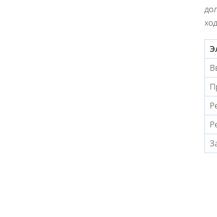
до
хо
Э
В
П
Р
Р
З