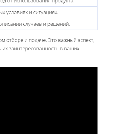
од от использования продукта.
х условиях и ситуациях.
описании случаев и решений.
ом отборе и подаче. Это важный аспект,
ь их заинтересованность в ваших