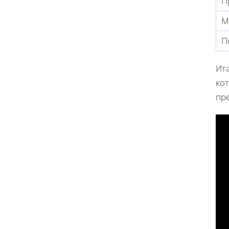
П
М
П
Ита
ко
пр