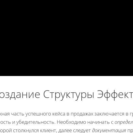
оздание Структуры Эффек
ная часть успешного кейса в продажах заключается в г
ность и убедительность. Необходимо начинать с
опреде
орой столкнулся клиент, далее следует
документация
пр