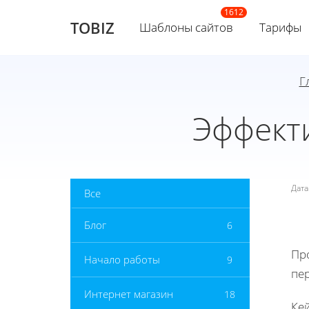
TOBIZ
Шаблоны сайтов
Тарифы
Г
Эффект
Дат
Все
Блог
6
Пр
Начало работы
9
пе
Интернет магазин
18
Кей