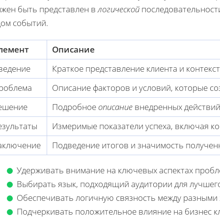
лжен быть представлен в
логической
последовательности,
дом событий.
лемент
Описание
ведение
Краткое представление клиента и контекст
роблема
Описание факторов и условий, которые со
ешение
Подробное
описание
внедренных действий
езультаты
Измеримые показатели успеха, включая к
аключение
Подведение итогов и значимость полученн
Удерживать внимание на ключевых аспектах пробл
Выбирать язык, подходящий аудитории для лучшег
Обеспечивать логичную связность между разными 
Подчеркивать положительное влияние на бизнес к