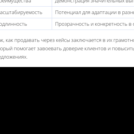
реимущества
Демонстрация значительных выг
асштабируемость
Потенциал для адаптации в разны
одлинность
Прозрачность и конкретность в 
к, как продавать через кейсы заключается в их грамотн
торый помогает завоевать доверие клиентов и повысит
едложениях.