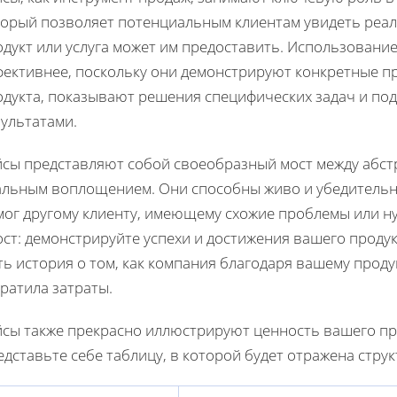
торый позволяет потенциальным клиентам увидеть реал
дукт или услуга может им предоставить. Использовани
фективнее, поскольку они демонстрируют конкретные 
одукта, показывают решения специфических задач и по
зультатами.
йсы представляют собой своеобразный мост между абст
альным воплощением. Они способны живо и убедительно
мог другому клиенту, имеющему схожие проблемы или н
ст: демонстрируйте успехи и достижения вашего продук
ь история о том, как компания благодаря вашему проду
ратила затраты.
йсы также прекрасно иллюстрируют ценность вашего пр
дставьте себе таблицу, в которой будет отражена стру