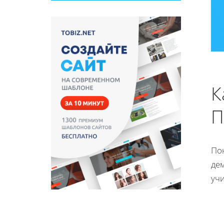
К
П
По
де
уч