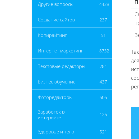
П
Другие вопросы
4428
С
Создание сайтов
237
п
В
Копирайтинг
51
Интернет маркетинг
8732
Та
для
Текстовые редакторы
281
ис
сос
Бизнес обучение
437
ре
Фоторедакторы
505
Заработок в
125
интернете
Здоровье и тело
521