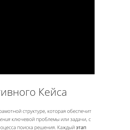
тивного Кейса
рамотной структуре, которая обеспечит
ления
ключевой проблемы или задачи, с
оцесса поиска решения. Каждый
этап