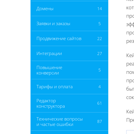
ко
Домены
14
про
Заявки и заказы
5
эф
пр
Продвижение сайтов
22
ре
Интеграции
27
Ке
ре
Повышение
5
по
конверсии
про
Тарифы и оплата
4
быт
сок
Редактор
61
конструктора
Ке
Технические вопросы
Пре
87
и частые ошибки