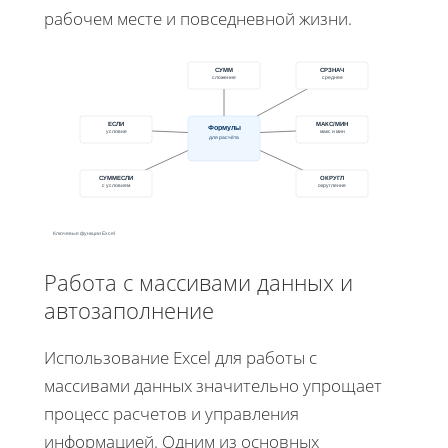
рабочем месте и повседневной жизни.
СУММ
СРЗНАЧ
сложение
среднее
ЕСЛИ
МАКС/МИН
Формулы
условие
макс и мин
для расчёта
СУММЕСЛИ
ОКРУГЛ
с условием
округление
Ключевые функции Excel
Работа с массивами данных и
автозаполнение
Использование Excel для работы с
массивами данных значительно упрощает
процесс расчетов и управления
информацией. Одним из основных