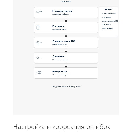
счетчика
Шаги
Подключение
Подключение
Проверь кабели
Питание
Диагностика ПО
Датчики
Питание
Визуально
Проверь напр
Диагностика ПО
Перезапуск ПО
Датчики
Чистота и связь
Визуально
Осмотр корпуса
Следуйте шагам сверху вниз
Настройка и коррекция ошибок