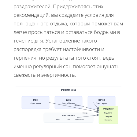
раздражителей. Придерживаясь этих
рекомендаций, вы создадите условия для
полноценного отдыха, который поможет вам
легче просыпаться и оставаться бодрыми в
течение дня. Установление такого
распорядка требует настойчивости и
терпения, но результаты того стоят, ведь
именно регулярный сон помогает ощущать
свежесть и энергичность.
Режим сна
Утро
День
Вечер
Одно время
Без долгого сна
Откл. экраны
Режим
Результат
Среда
Бодрость
Обстановка
Энергия
Темно
Тихо
Прохладно
Свежесть