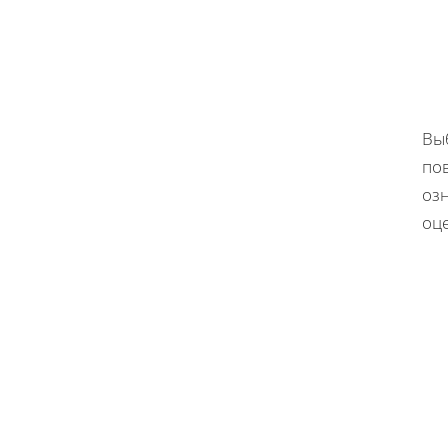
Вы
пов
озн
оц