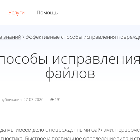
Услуги
Помощь
а знаний
\ Эффективные способы исправления поврежд
пособы исправлени
файлов
а публикации: 27-03-2026
191
гда мы имеем дело с поврежденными файлами, первооче
агностика. Быстрое и правильное определение типа и с