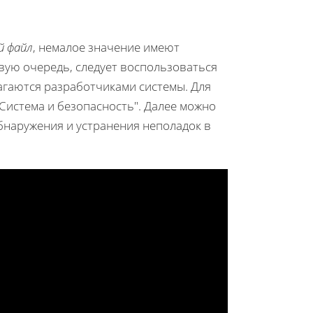
й файл
, немалое значение имеют
вую очередь, следует воспользоваться
агаются разработчиками системы. Для
Система и безопасность". Далее можно
обнаружения и устранения неполадок в