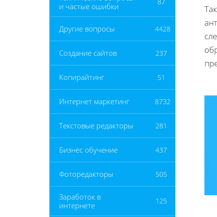
87
и частые ошибки
Та
ан
Другие вопросы
4428
сл
обр
Создание сайтов
237
пр
Копирайтинг
51
Интернет маркетинг
8732
Текстовые редакторы
281
Бизнес обучение
437
Фоторедакторы
505
Заработок в
125
интернете