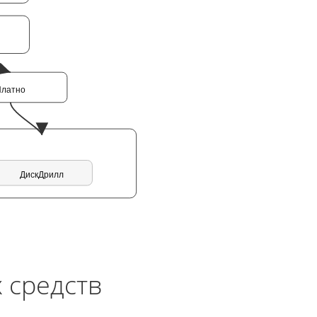
Платно
ДискДрилл
 средств