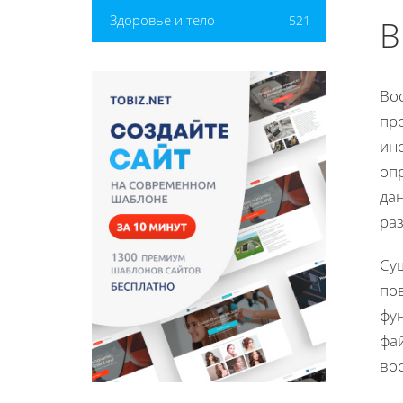
Здоровье и тело
521
В
Во
пр
ин
оп
дан
ра
Су
по
фу
фай
во