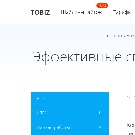
TOBIZ
Шаблоны сайтов
Тарифы
Главная
\
Баз
Эффективные с
Дат
Все
Блог
6
Ко
Начало работы
9
ди