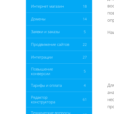
во
Интернет магазин
18
по
Домены
14
оп
Заявки и заказы
5
На
Продвижение сайтов
22
Интеграции
27
Повышение
5
конверсии
Дл
Тарифы и оплата
4
ан
Редактор
нес
61
конструктора
пр
Технические вопросы