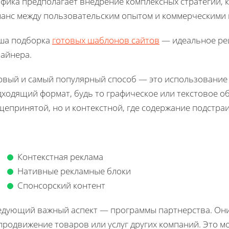
афика предполагает внедрение комплексных стратегий,
ланс между пользовательским опытом и коммерческими
ша подборка
готовых шаблонов сайтов
— идеальное реш
зайнера.
рвый и самый популярный способ — это использование 
ходящий формат, будь то графическое или текстовое о
епринятой, но и контекстной, где содержание подстра
Контекстная реклама
Нативные рекламные блоки
Спонсорский контент
едующий важный аспект — программы партнерства. Они
продвижение товаров или услуг других компаний. Это мо