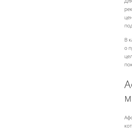
Дл
ре
це
по
В 
о 
це
по
А
м
Аф
ко