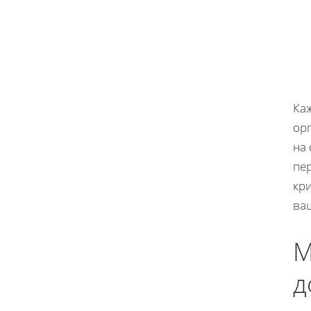
Ка
ор
на 
пе
кр
ва
М
д