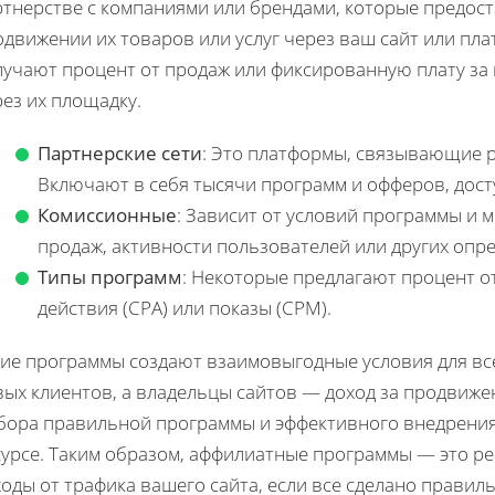
ртнерстве с компаниями или брендами, которые предос
движении их товаров или услуг через ваш сайт или пл
лучают процент от продаж или фиксированную плату за
ез их площадку.
Партнерские сети
: Это платформы, связывающие р
Включают в себя тысячи программ и офферов, дост
Комиссионные
: Зависит от условий программы и 
продаж, активности пользователей или других опр
Типы программ
: Некоторые предлагают процент от
действия (CPA) или показы (CPM).
кие программы создают взаимовыгодные условия для вс
ых клиентов, а владельцы сайтов — доход за продвижен
бора правильной программы и эффективного внедрения
сурсе. Таким образом, аффилиатные программы — это р
оды от трафика вашего сайта, если все сделано правиль