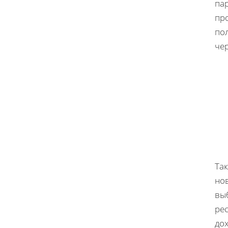
па
про
по
чер
Та
нов
вы
ре
дох