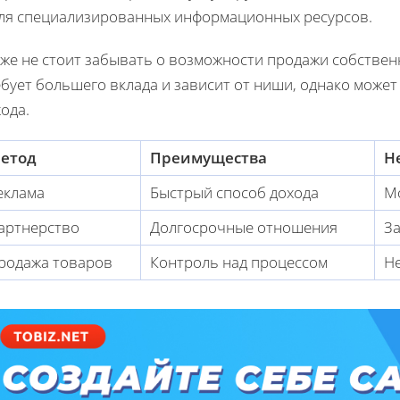
для специализированных информационных ресурсов.
же не стоит забывать о возможности продажи собственн
ебует большего вклада и зависит от ниши, однако може
ода.
етод
Преимущества
Н
еклама
Быстрый способ дохода
М
артнерство
Долгосрочные отношения
За
родажа товаров
Контроль над процессом
Н