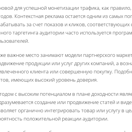
новой для успешной монетизации трафика, как правило
одов. Контекстная реклама остается одним из самых по
рабатывать за счет показов и кликов, соответствующих
чного таргетинга аудитории часто используется програ
льзователей.
же важное место занимают модели партнерского маркети
движение продукции или услуг других компаний, а воз
ивлеченного клиента или совершенную покупку. Подобн
йтов, имеющих высокий уровень доверия.
тодом с высоким потенциалом в плане доходности являе
дразумевается создание или продвижение статей и виде
воляет органично интегрировать товар или услугу в це
роятность положительной реакции аудитории.