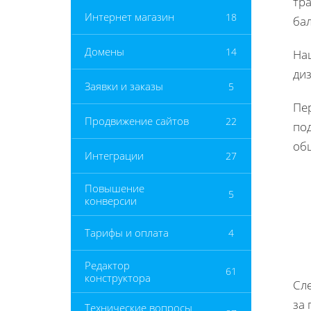
тр
Интернет магазин
18
ба
Домены
14
На
ди
Заявки и заказы
5
Пе
Продвижение сайтов
22
под
общ
Интеграции
27
Повышение
5
конверсии
Тарифы и оплата
4
Редактор
61
конструктора
Сл
за 
Технические вопросы