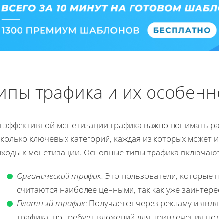
ипы трафика и их особенн
я эффективной монетизации трафика важно понимать ра
сколько ключевых категорий, каждая из которых может 
дходы к монетизации. Основные типы трафика включают
Органический трафик:
Это пользователи, которые 
считаются наиболее ценными, так как уже заинтере
Платный трафик:
Получается через рекламу и явл
трафика, но требует вложений для привлечения по