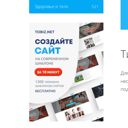
Здоровье и тело
521
Т
Дл
не
по