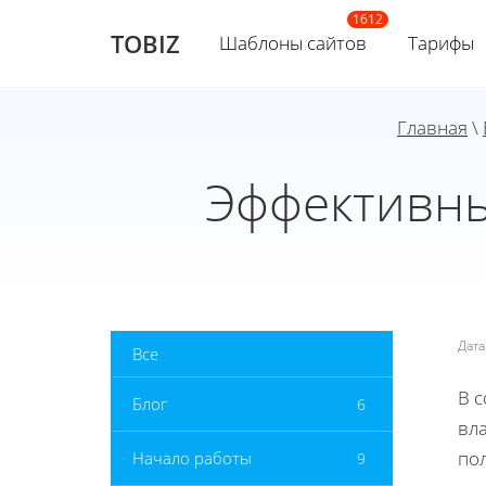
TOBIZ
Шаблоны сайтов
Тарифы
Главная
\
Эффективны
Дат
Все
В 
Блог
6
вла
пол
Начало работы
9