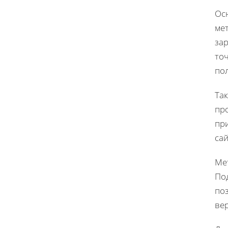
Ос
мет
за
то
по
Так
про
пр
са
Ме
По
поз
ве