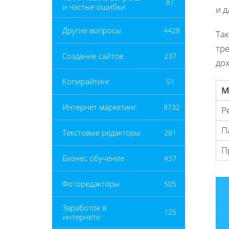
87
и частые ошибки
и 
Другие вопросы
4428
Так
тр
Создание сайтов
237
дох
Копирайтинг
51
М
Интернет маркетинг
8732
Р
П
Текстовые редакторы
281
П
Бизнес обучение
437
Фоторедакторы
505
Заработок в
125
интернете