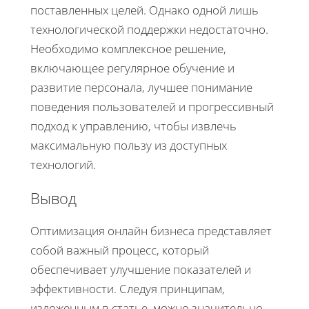
поставленных целей. Однако одной лишь
технологической поддержки недостаточно.
Необходимо комплексное решение,
включающее регулярное обучение и
развитие персонала, лучшее понимание
поведения пользователей и прогрессивный
подход к управлению, чтобы извлечь
максимальную пользу из доступных
технологий.
Вывод
Оптимизация онлайн бизнеса представляет
собой важный процесс, который
обеспечивает улучшение показателей и
эффективности. Следуя принципам,
изложенным в статье, можно значительно