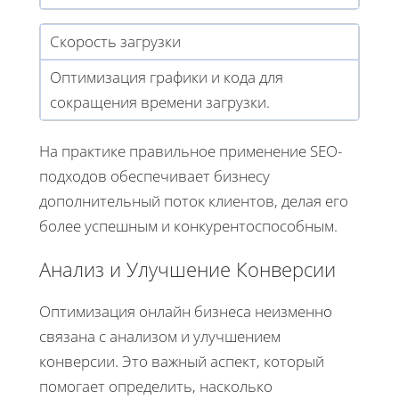
Скорость загрузки
Оптимизация графики и кода для
сокращения времени загрузки.
На практике правильное применение SEO-
подходов обеспечивает бизнесу
дополнительный поток клиентов, делая его
более успешным и конкурентоспособным.
Анализ и Улучшение Конверсии
Оптимизация онлайн бизнеса неизменно
связана с анализом и улучшением
конверсии. Это важный аспект, который
помогает определить, насколько