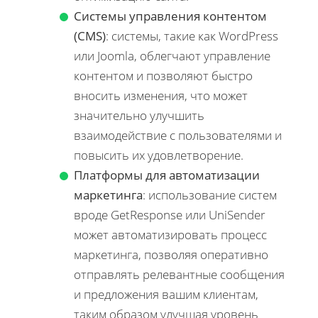
Системы управления контентом
(CMS)
: системы, такие как WordPress
или Joomla, облегчают управление
контентом и позволяют быстро
вносить изменения, что может
значительно улучшить
взаимодействие с пользователями и
повысить их удовлетворение.
Платформы для автоматизации
маркетинга
: использование систем
вроде GetResponse или UniSender
может автоматизировать процесс
маркетинга, позволяя оперативно
отправлять релевантные сообщения
и предложения вашим клиентам,
таким образом улучшая уровень