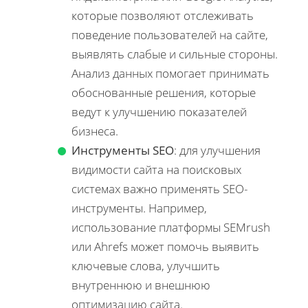
которые позволяют отслеживать
поведение пользователей на сайте,
выявлять слабые и сильные стороны.
Анализ данных помогает принимать
обоснованные решения, которые
ведут к улучшению показателей
бизнеса.
Инструменты SEO
: для улучшения
видимости сайта на поисковых
системах важно применять SEO-
инструменты. Например,
использование платформы SEMrush
или Ahrefs может помочь выявить
ключевые слова, улучшить
внутреннюю и внешнюю
оптимизацию сайта.