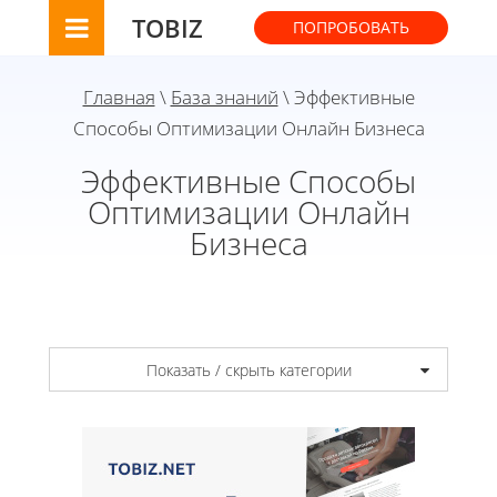
TOBIZ
ПОПРОБОВАТЬ
Главная
\
База знаний
\ Эффективные
Способы Оптимизации Онлайн Бизнеса
Эффективные Способы
Оптимизации Онлайн
Бизнеса
Показать / скрыть категории