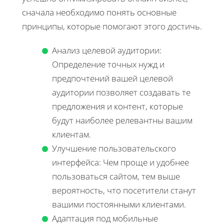
сначала необходимо понять основные
принципы, которые помогают этого достичь.
Анализ целевой аудитории:
Определение точных нужд и
предпочтений вашей целевой
аудитории позволяет создавать те
предложения и контент, которые
будут наиболее релевантны вашим
клиентам.
Улучшение пользовательского
интерфейса: Чем проще и удобнее
пользоваться сайтом, тем выше
вероятность, что посетители станут
вашими постоянными клиентами.
Адаптация под мобильные