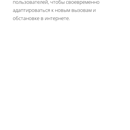
пользователей, чтобы своевременно
адаптироваться к новым вызовам и
обстановке в интернете.