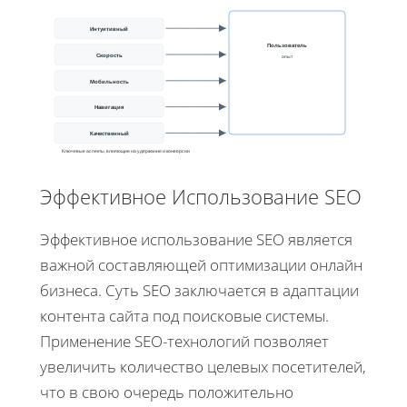
Интуитивный
Пользователь
Скорость
опыт
Мобильность
Навигация
Качественный
Ключевые аспекты, влияющие на удержание и конверсии
Эффективное Использование SEO
Эффективное использование SEO является
важной составляющей оптимизации онлайн
бизнеса. Суть SEO заключается в адаптации
контента сайта под поисковые системы.
Применение SEO-технологий позволяет
увеличить количество целевых посетителей,
что в свою очередь положительно