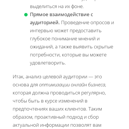
выделиться на их фоне.
Прямое взаимодействие с
аудиторией.
Проведение опросов и
интервью может предоставить
глубокое понимание мнений и
ожиданий, а также выявить скрытые
потребности, которые вы можете
удовлетворить.
Итак, анализ целевой аудитории — это
основа для
оптимизации онлайн бизнеса
,
которая должна проводиться регулярно,
чтобы быть в курсе изменений в
предпочтениях ваших клиентов. Таким
образом, проактивный подход и сбор
актуальной информации позволят вам