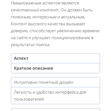
Немаловажным аспектом является
качественный контент
. Он должен быть
полезным, интересным и актуальным.
Контент высокого качества вызывает
доверие, способствует увеличению времени
на сайте и улучшает позиционирование в
результатах поиска.
Аспект
Краткое описание
Интуитивно понятный дизайн
Легкость и удобство интерфейса для
пользователей