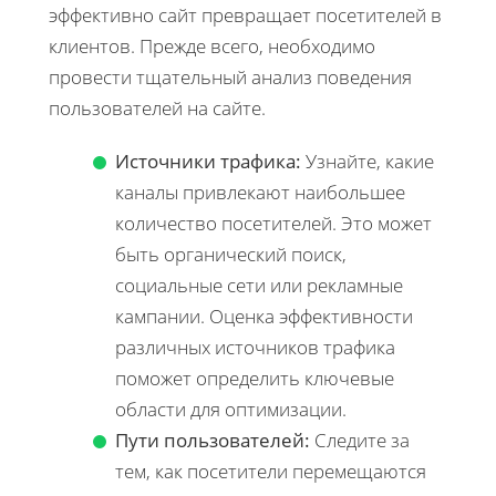
эффективно сайт превращает посетителей в
клиентов. Прежде всего, необходимо
провести тщательный анализ поведения
пользователей на сайте.
Источники трафика:
Узнайте, какие
каналы привлекают наибольшее
количество посетителей. Это может
быть органический поиск,
социальные сети или рекламные
кампании. Оценка эффективности
различных источников трафика
поможет определить ключевые
области для оптимизации.
Пути пользователей:
Следите за
тем, как посетители перемещаются