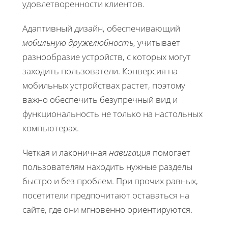
удовлетворенности клиентов.
Адаптивный дизайн, обеспечивающий
мобильную дружелюбность
, учитывает
разнообразие устройств, с которых могут
заходить пользователи. Конверсия на
мобильных устройствах растет, поэтому
важно обеспечить безупречный вид и
функциональность не только на настольных
компьютерах.
Четкая и лаконичная
навигация
помогает
пользователям находить нужные разделы
быстро и без проблем. При прочих равных,
посетители предпочитают оставаться на
сайте, где они мгновенно ориентируются.