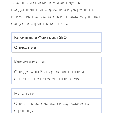
Таблицы и списки помогают лучше
представлять информацию и удерживать
внимание пользователей, а также улучшают
общее восприятие контента.
Ключевые Факторы SEO
Описание
Ключевые слова
Они должны быть релевантными и
естественно встроенными в текст.
Мета-теги
Описание заголовков и содержимого
страницы.