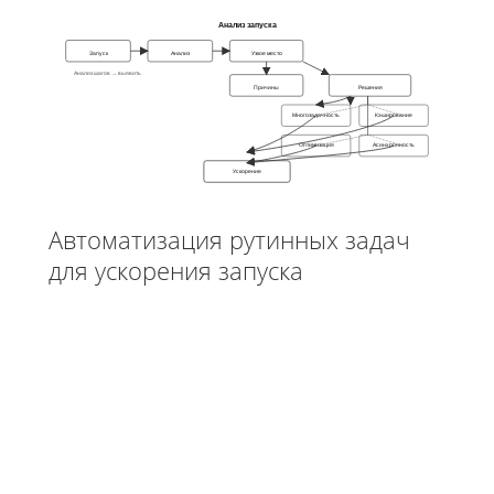
Анализ запуска
Запуск
Анализ
Узкое место
Анализ шагов → выявить
Причины
Решения
Многозадачность
Кэширование
Оптимизация
Асинхронность
Ускорение
Автоматизация рутинных задач
для ускорения запуска