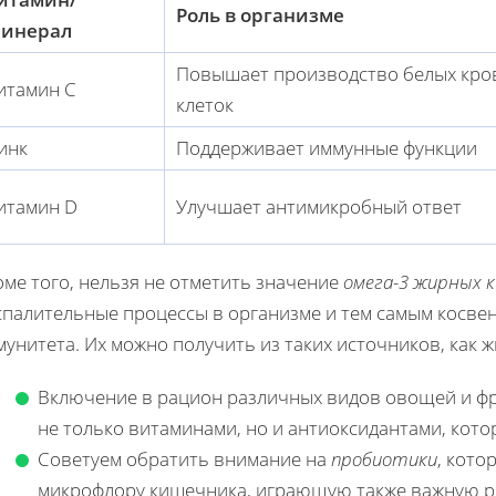
Роль в организме
инерал
Повышает производство белых кро
итамин C
клеток
инк
Поддерживает иммунные функции
итамин D
Улучшает антимикробный ответ
ме того, нельзя не отметить значение
омега-3 жирных 
спалительные процессы в организме и тем самым косве
унитета. Их можно получить из таких источников, как 
Включение в рацион различных видов овощей и фр
не только витаминами, но и антиоксидантами, кот
Советуем обратить внимание на
пробиотики
, кот
микрофлору кишечника, играющую также важную р