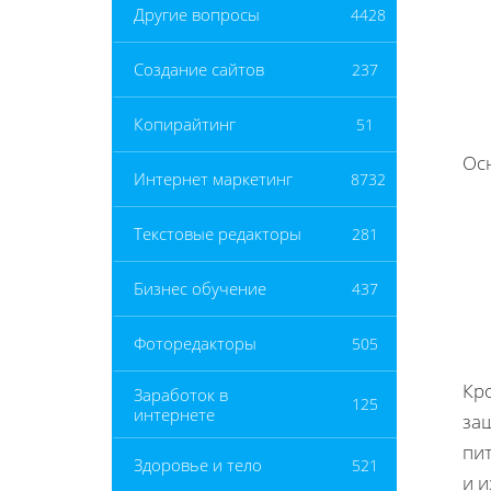
Другие вопросы
4428
Создание сайтов
237
Копирайтинг
51
Ос
Интернет маркетинг
8732
Текстовые редакторы
281
Бизнес обучение
437
Фоторедакторы
505
Кро
Заработок в
125
интернете
за
пи
Здоровье и тело
521
и и