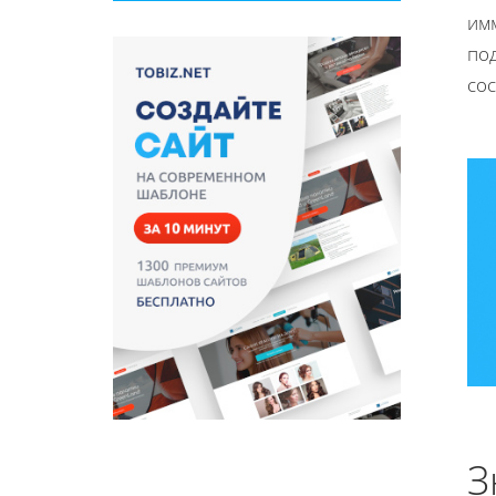
имм
по
со
З