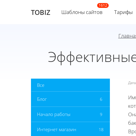
TOBIZ
Шаблоны сайтов
Тарифы
Главна
Эффективные
Дат
Все
Имм
Блог
6
ко
Он
Начало работы
9
ба
Интернет магазин
18
Вро