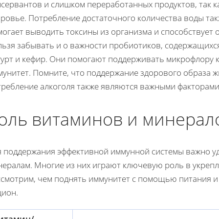
сервантов и слишком переработанных продуктов, так к
ровье. Потребление достаточного количества воды такж
могает выводить токсины из организма и способствует 
ьзя забывать и о важности пробиотиков, содержащихся
гурт и кефир. Они помогают поддерживать микрофлору 
унитет. Помните, что поддержание здорового образа жи
требление алкоголя также являются важными факторами
оль витаминов и минерал
я поддержания эффективной иммунной системы важно у
нералам. Многие из них играют ключевую роль в укреп
ссмотрим, чем поднять иммунитет с помощью питания 
цион.
итамин/