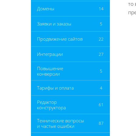
то
Домены
14
пр
Заявки и заказы
5
Продвижение сайтов
22
Интеграции
27
Повышение
5
конверсии
Тарифы и оплата
4
Редактор
61
конструктора
Технические вопросы
87
и частые ошибки