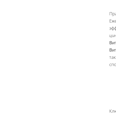
Пр
Еж
эф
цин
Ви
Ви
так
сп
Кл