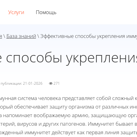
Услуги
Помощь
я
\
База знаний
\ Эффективные способы укрепления имм
 способы укреплени
а публикации: 21-01-2026
271
унная система человека представляет собой сложный ко
торый обеспечивает защиту организма от различных ин
а напоминает воображаемую армию, защищающую орга
ктерий, вирусов и других патогенов. Иммунитет бывает
жденный иммунитет действует как первая линия защиты 