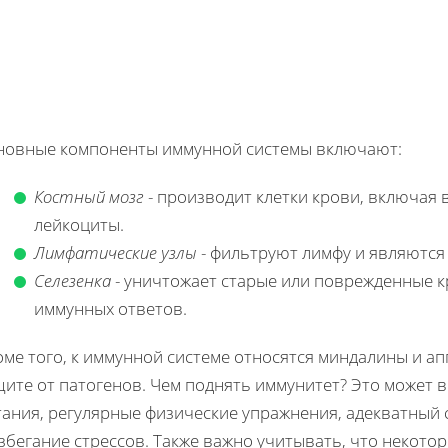
новные компоненты иммунной системы включают:
Костный мозг
- производит клетки крови, включая 
лейкоциты.
Лимфатические узлы
- фильтруют лимфу и являются
Селезенка
- уничтожает старые или поврежденные кр
иммунных ответов.
ме того, к иммунной системе относятся миндалины и ап
щите от патогенов. Чем поднять иммунитет? Это может 
тания, регулярные физические упражнения, адекватный 
збегание стрессов. Также важно учитывать, что некото