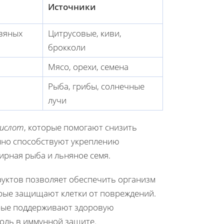
Источники
вяных
Цитрусовые, киви,
брокколи
Мясо, орехи, семена
Рыба, грибы, солнечные
лучи
кислот
, которые помогают снизить
нно способствуют укреплению
жирная рыба и льняное семя.
уктов позволяет обеспечить организм
орые защищают клетки от повреждений.
орые поддерживают здоровую
оль в иммунной защите.