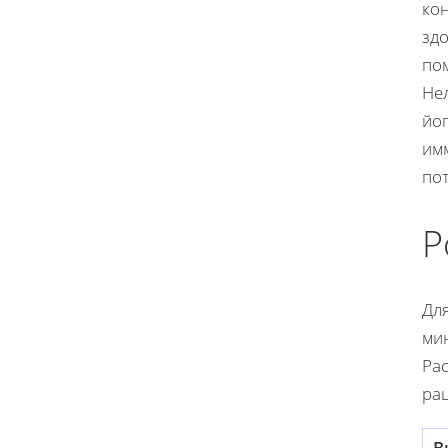
кон
здо
по
Нел
йо
имм
по
Р
Дл
ми
Ра
ра
В