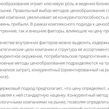
нообразование играет ключевую роль в ведении бизнес
 рынке. Правильный выбор методов ценообразования с
лей компании, увеличивает её конкурентоспособность 
овень прибыли. В рамках комплексного подхода к цено
тренние, так и внешние факторы, влияющие на цену пр
качестве внутренних факторов можно выделить издержк
ратегические цели компании и структура её ассортимен
нкурентное окружение, потребительские предпочтения 
новные методы ценообразования подразделяются на тр
анализе затрат),
конкурентный
(ориентированный на ры
осе).
ержковый подход предполагает, что цену определяют, 
бавляя к ней стандартную наценку. Конкурентный метод
алогичными компаниями на рынке, позволяя определит
тод основывается на исследовании потребностей потреб