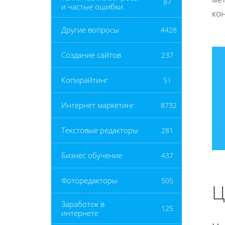
87
и частые ошибки
кон
Другие вопросы
4428
Создание сайтов
237
Копирайтинг
51
Интернет маркетинг
8732
Текстовые редакторы
281
Бизнес обучение
437
Фоторедакторы
505
Ц
Заработок в
125
интернете