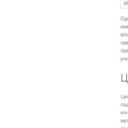
И
Одн
име
вос
за
пр
уч
Ц
Це
под
кон
ме