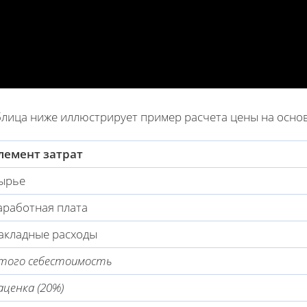
блица ниже иллюстрирует пример расчета цены на основ
лемент затрат
ырье
аработная плата
акладные расходы
того себестоимость
аценка (20%)