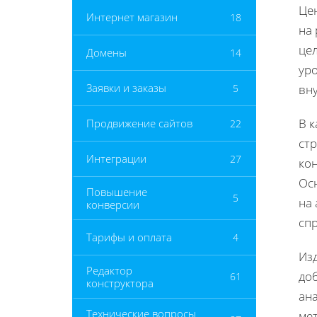
Це
Интернет магазин
18
на
це
Домены
14
ур
Заявки и заказы
5
вну
В 
Продвижение сайтов
22
ст
Интеграции
27
ко
Ос
Повышение
5
на 
конверсии
спр
Тарифы и оплата
4
Изд
Редактор
до
61
конструктора
ан
Технические вопросы
ме