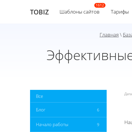
TOBIZ
Шаблоны сайтов
Тарифы
Главная
\
Баз
Эффективные
Дат
Все
Блог
6
На
Начало работы
9