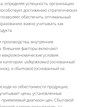
а, определяя успешность организации
пособствует достижению стратегических
и позволяет обеспечить оптимальный
образованию важно учитывать как
одукта.
и производства, внутренние
та. Внешние факторы включают
и макроэкономические условия.
и категории:
издержковый
(основанный
нок), и
сбытовой
(основанный на
исходя из себестоимости продукции,
 учитывает цены, установленные
ь приемлемый диапазон цен. Сбытовой
ителей и готовности платить за