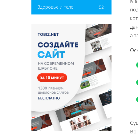
Ме
Здоровье и тело
521
под
ко
дан
а т
Ос
Су
Во-