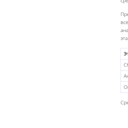
сре
Пр
вс
ан
эта
Э
С
А
О
Ср