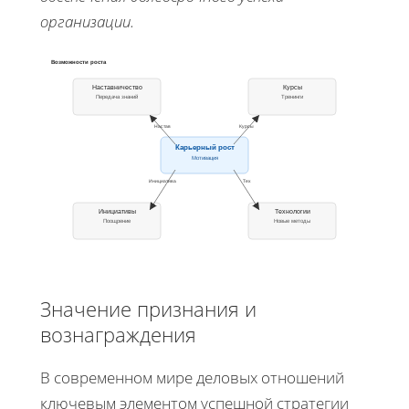
организации.
Возможности роста
Наставничество
Курсы
Передача знаний
Тренинги
Настав
Курсы
Карьерный рост
Мотивация
Инициатива
Тех
Инициативы
Технологии
Поощрение
Новые методы
Значение признания и
вознаграждения
В современном мире деловых отношений
ключевым элементом успешной стратегии