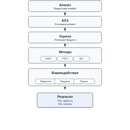
Анализ
Продуктовая линейка
КПЭ
Ключевые метрики
Оценка
Потенциал продукта
Методы
СВОТ
ПЭСТ
БКГ
Взаимодействие
Маркетинг
Продажи
Произв.
Результат
Рост прибыли
Опт. затраты