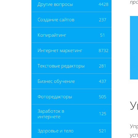
пр
Другие вопросы
4428
Создание сайтов
237
Копирайтинг
51
Интернет маркетинг
8732
Текстовые редакторы
281
Бизнес обучение
437
Фоторедакторы
505
У
Заработок в
125
интернете
Уп
Здоровье и тело
521
ус