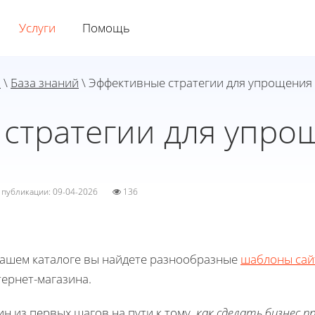
Услуги
Помощь
я
\
База знаний
\ Эффективные стратегии для упрощения
стратегии для упро
а публикации: 09-04-2026
136
нашем каталоге вы найдете разнообразные
шаблоны сай
ернет-магазина.
н из первых шагов на пути к тому,
как сделать бизнес 