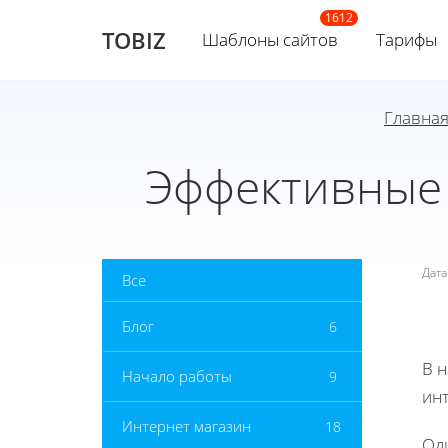
TOBIZ
Шаблоны сайтов
Тарифы
Главна
Эффективные 
Дат
Все
Блог
6
В 
Начало работы
9
инт
Интернет магазин
18
Оди