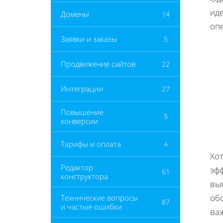
ид
Домены
14
оп
Заявки и заказы
5
Продвижение сайтов
22
Интеграции
27
Повышение
5
конверсии
Тарифы и оплата
4
Хо
Редактор
эф
61
конструктора
выя
об
Технические вопросы
87
и частые ошибки
ва