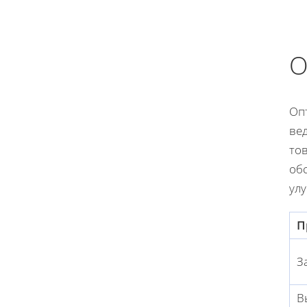
О
Опт
ве
то
обс
ул
П
З
В