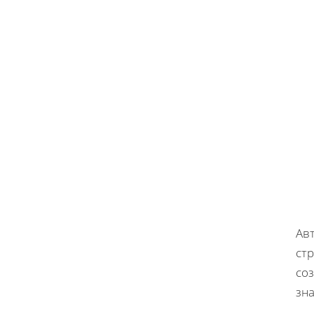
Ав
стр
соз
зна