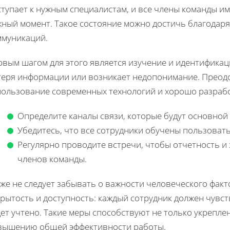
ступает к нужным специалистам, и все члены команды и
жный момент. Такое состояние можно достичь благодар
ммуникаций.
рвым шагом для этого является изучение и идентификац
теря информации или возникает недопонимание. Преодо
пользование современных технологий и хорошо разрабо
Определите каналы связи, которые будут основно
Убедитесь, что все сотрудники обучены пользовать
Регулярно проводите встречи, чтобы отчетность и
членов команды.
кже не следует забывать о важности человеческого фак
рытость и доступность: каждый сотрудник должен чувст
ет учтено. Такие меры способствуют не только укрепле
вышению общей эффективности работы.