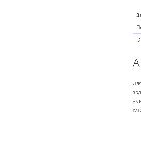
З
П
О
А
Дл
зад
ум
кл