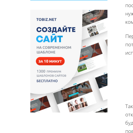
по
ну
ко
Пе
по
ис
Та
отк
буд
по