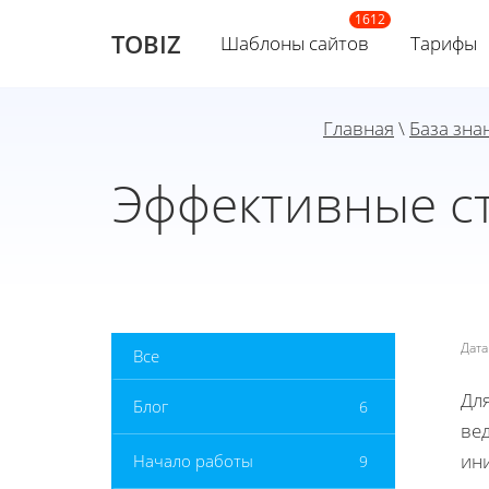
TOBIZ
Шаблоны сайтов
Тарифы
Главная
\
База зна
Эффективные с
Дат
Все
Дл
Блог
6
ве
ини
Начало работы
9