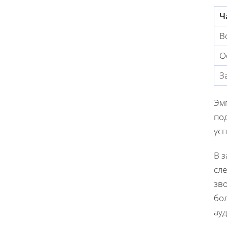
Ч
В
О
З
Эмп
под
усп
В 
сл
зв
бо
ау