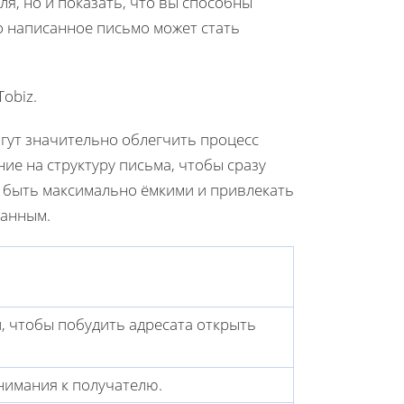
ля, но и показать, что вы способны
о написанное письмо может стать
obiz.
гут значительно облегчить процесс
е на структуру письма, чтобы сразу
ы быть максимально ёмкими и привлекать
ванным.
, чтобы побудить адресата открыть
нимания к получателю.