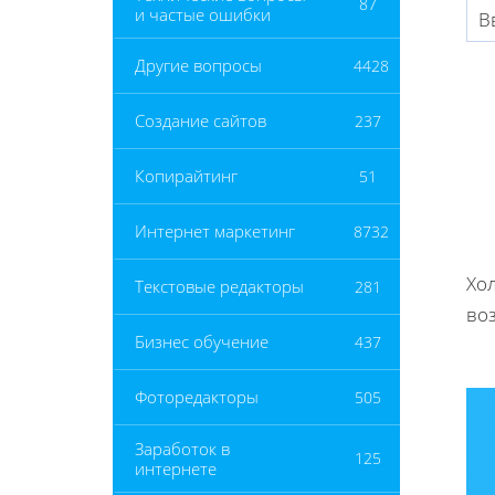
87
и частые ошибки
В
Другие вопросы
4428
Создание сайтов
237
Копирайтинг
51
Интернет маркетинг
8732
Хол
Текстовые редакторы
281
воз
Бизнес обучение
437
Фоторедакторы
505
Заработок в
125
интернете