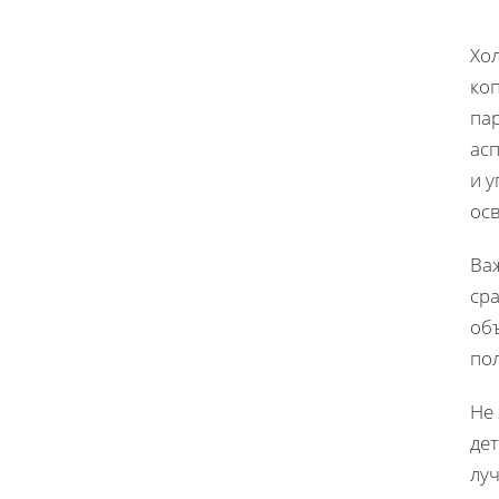
Хо
ко
па
ас
и у
ос
Ва
сра
об
пол
Не
дет
лу