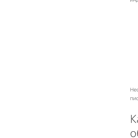
Нес
пи
К
о