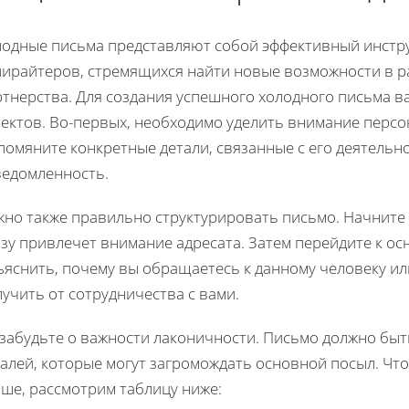
лодные письма представляют собой эффективный инстр
пирайтеров, стремящихся найти новые возможности в р
ртнерства. Для создания успешного холодного письма в
пектов. Во-первых, необходимо уделить внимание персо
помяните конкретные детали, связанные с его деятельн
ведомленность.
жно также правильно структурировать письмо. Начните 
зу привлечет внимание адресата. Затем перейдите к ос
ъяснить, почему вы обращаетесь к данному человеку ил
учить от сотрудничества с вами.
 забудьте о важности лаконичности. Письмо должно быт
алей, которые могут загромождать основной посыл. Что
чше, рассмотрим таблицу ниже: