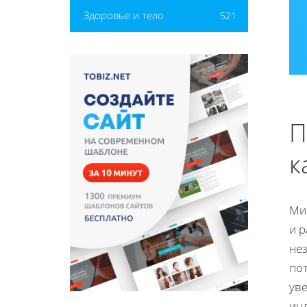
Здоровье и тело
521
П
к
Ми
и 
не
пот
ув
ин