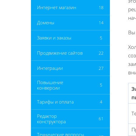
это
Интернет магазин
18
ре
на
Домены
14
Вы
Заявки и заказы
5
Хо
Продвижение сайтов
22
со
за
Интеграции
27
вн
Повышение
5
конверсии
Э
п
Тарифы и оплата
4
Т
Редактор
61
конструктора
П
Технические вопросы