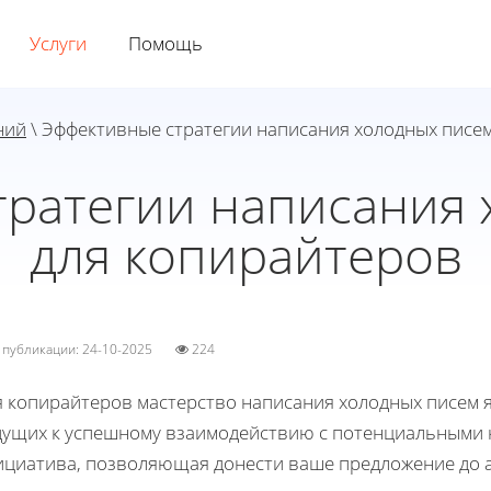
Услуги
Помощь
ний
\ Эффективные стратегии написания холодных писе
тратегии написания 
для копирайтеров
а публикации: 24-10-2025
224
я копирайтеров мастерство написания холодных писем 
дущих к успешному взаимодействию с потенциальными к
циатива, позволяющая донести ваше предложение до ау