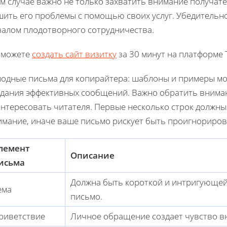
м случае важно не только захватить внимание получате
шить его проблемы с помощью своих услуг. Убедительн
чалом плодотворного сотрудничества.
 можете
создать сайт визитку
за 30 минут на платформе T
лодные письма для копирайтера: шаблоны и примеры мо
здания эффективных сообщений. Важно обратить внимани
интересовать читателя. Первые несколько строк должн
имание, иначе ваше письмо рискует быть проигнориро
лемент
Описание
исьма
Должна быть короткой и интригующей
ема
письмо.
риветствие
Личное обращение создает чувство в