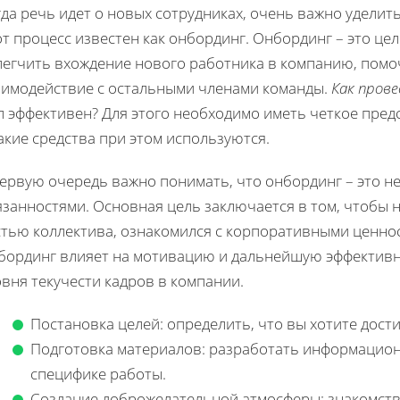
да речь идет о новых сотрудниках, очень важно уделит
от процесс известен как онбординг. Онбординг – это ц
легчить вхождение нового работника в компанию, помо
аимодействие с остальными членами команды.
Как пров
 эффективен? Для этого необходимо иметь четкое предс
акие средства при этом используются.
первую очередь важно понимать, что онбординг – это н
язанностями. Основная цель заключается в том, чтобы 
стью коллектива, ознакомился с корпоративными ценнос
бординг влияет на мотивацию и дальнейшую эффективно
вня текучести кадров в компании.
Постановка целей: определить, что вы хотите дост
Подготовка материалов: разработать информацион
специфике работы.
Создание доброжелательной атмосферы: знакомств