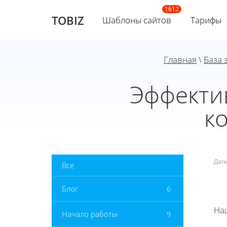
TOBIZ
Шаблоны сайтов
Тарифы
Главная
\
База 
Эффекти
к
Дат
Все
Блог
6
На
Начало работы
9