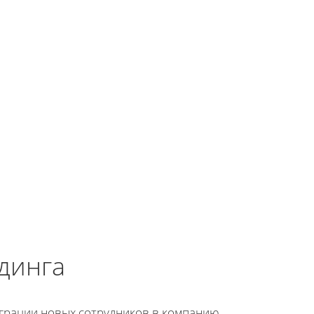
динга
грации новых сотрудников в компанию.