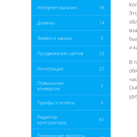
Ког
Интернет магазин
18
Эт
об
Домены
14
вз
Заявки и заказы
5
был
и к
Продвижение сайтов
22
В 
Интеграции
27
об
ча
Повышение
5
Он
конверсии
уро
Тарифы и оплата
4
Редактор
61
конструктора
Технические вопросы