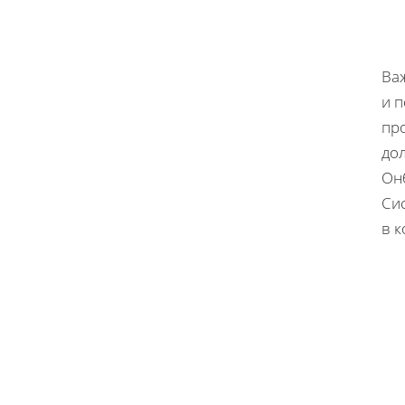
Важ
и п
пр
дол
Он
Сис
в к