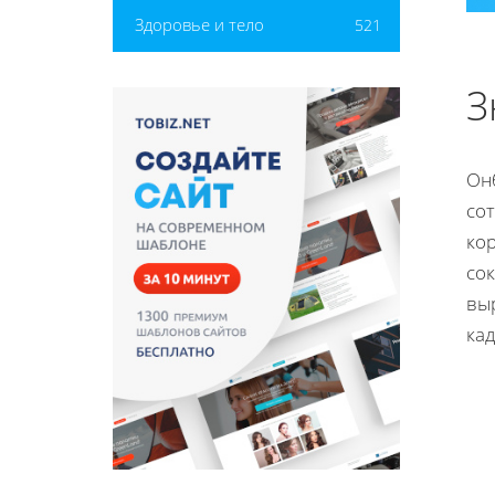
Здоровье и тело
521
З
Он
сот
ко
сок
вы
кад