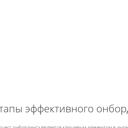
тапы эффективного онбор
оцесс онбординга является ключевым элементом в инте