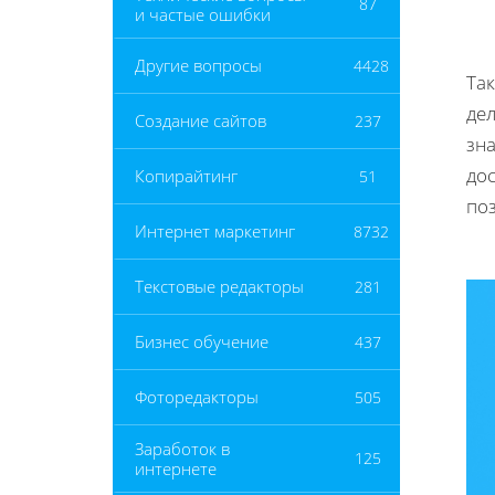
87
и частые ошибки
Другие вопросы
4428
Та
де
Создание сайтов
237
зн
до
Копирайтинг
51
по
Интернет маркетинг
8732
Текстовые редакторы
281
Бизнес обучение
437
Фоторедакторы
505
Заработок в
125
интернете