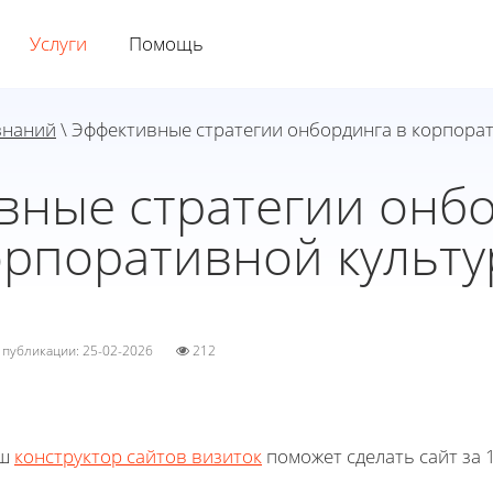
Услуги
Помощь
знаний
\ Эффективные стратегии онбординга в корпора
вные стратегии онбо
орпоративной культу
а публикации: 25-02-2026
212
ш
конструктор сайтов визиток
поможет сделать сайт за 1