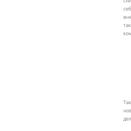
сн
се
вн
так
ко
Та
но
де