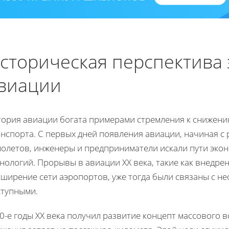
сторическая перспектива
виации
тория авиации богата примерами стремления к снижен
нспорта. С первых дней появления авиации, начиная с 
молетов, инженеры и предприниматели искали пути эко
нологий. Прорывы в авиации ХХ века, такие как внедре
сширение сети аэропортов, уже тогда были связаны с н
ступными.
0-е годы ХХ века получил развитие концепт массового 