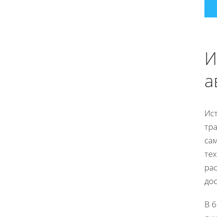
И
а
Ис
тра
са
тех
ра
до
В 6