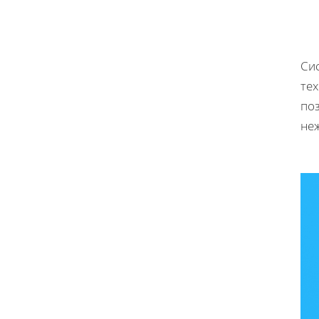
Си
те
по
не