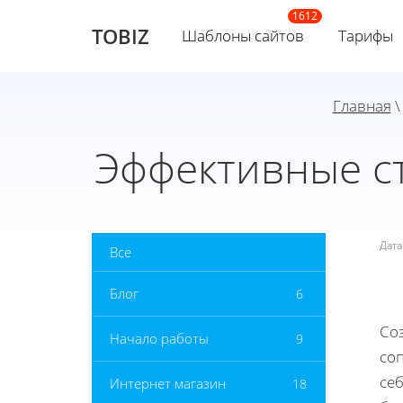
TOBIZ
Шаблоны сайтов
Тарифы
Главная
Эффективные ст
Дат
Все
Блог
6
Со
Начало работы
9
со
се
Интернет магазин
18