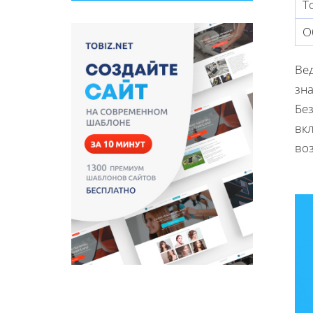
Т
О
Ве
зн
Бе
вк
во