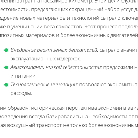
ижения затрат на пассажиро-километр. Этой цели служи
бестоимости, предлагающих сокращенный набор услуг д
едрение новых материалов и технологий сыграло ключев
же в уменьшении веса самолетов. Этот процесс продолж
мпозитных материалов и более экономичных двигателей
Внедрение реактивных двигателей:
сыграло значит
эксплуатационных издержек.
Авиакомпании низкой себестоимости:
предложили н
и питании.
Технологические инновации:
позволяют экономить т
расходы.
ким образом, историческая перспектива экономии в ави
вовведения всегда базировались на необходимости опти
лая воздушный транспорт не только более экономичным,