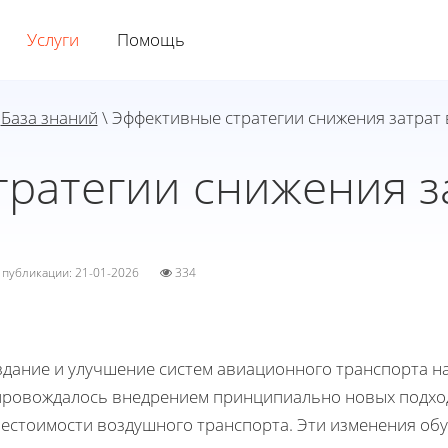
Услуги
Помощь
\
База знаний
\ Эффективные стратегии снижения затрат 
ратегии снижения з
а публикации: 21-01-2026
334
здание и улучшение систем авиационного транспорта н
провождалось внедрением принципиально новых подход
бестоимости воздушного транспорта. Эти изменения о