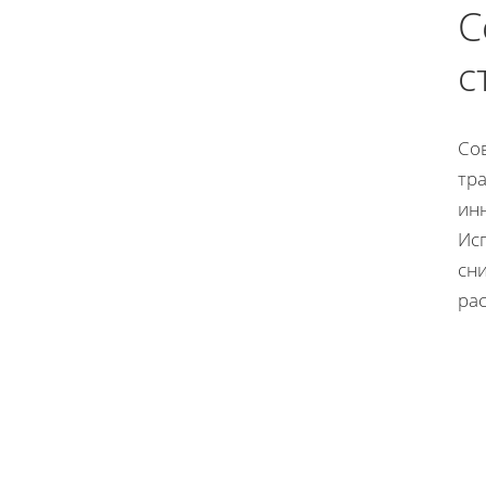
С
с
Со
тр
ин
Ис
сн
рас