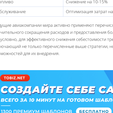
опливо
Снижение на 10-15%
бслуживание
Оптимизация затрат на
дущие авиакомпании мира активно применяют перечис
ачительного сокращения расходов и предоставления бол
зусловно, для эффективного снижения себестоимости тр
лючающий не только перечисленные выше стратегии, н
зможностей для их внедрения.