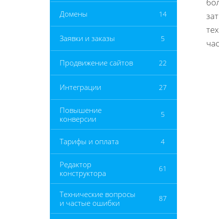
бо
Домены
14
за
те
Заявки и заказы
5
час
Продвижение сайтов
22
Интеграции
27
Повышение
5
конверсии
Тарифы и оплата
4
Редактор
61
конструктора
Технические вопросы
87
и частые ошибки