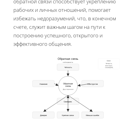
обратной связи способствует укреплению
рабочих и личных отношений, помогает
избежать недоразумений, что, в конечном
счете, служит важным шагом на пути к
построению успешного, открытого и
эффективного общения.
Обратная связь
Ключ
и её важность
Чёткость,
Конструк.,
Чёткость
Своеврем.,
Обратная
Уважение
Конструктив
связь
Двусторонняя
Своеврем.
Доверие
Крепкие связи
Меньше ошибок