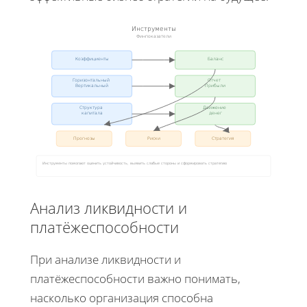
Инструменты
Финпоказатели
Коэффициенты
Баланс
Горизонтальный
Отчет
Вертикальный
Прибыли
Структура
Движение
капитала
денег
Прогнозы
Риски
Стратегия
Инструменты помогают оценить устойчивость, выявить слабые стороны и сформировать стратегию
Анализ ликвидности и
платёжеспособности
При анализе ликвидности и
платёжеспособности важно понимать,
насколько организация способна