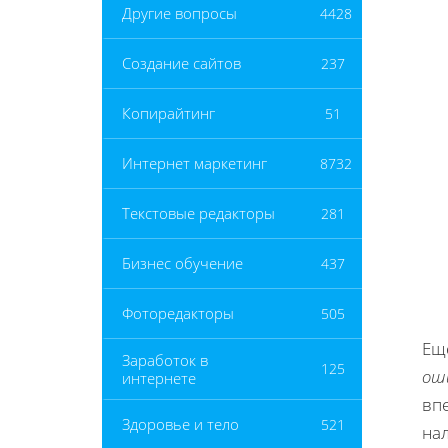
Другие вопросы
4428
Создание сайтов
237
Копирайтинг
51
Интернет маркетинг
8732
Текстовые редакторы
281
Бизнес обучение
437
Фоторедакторы
505
Ещ
Заработок в
125
ош
интернете
вп
Здоровье и тело
521
на