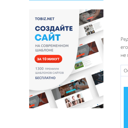
Ре
ег
не 
О