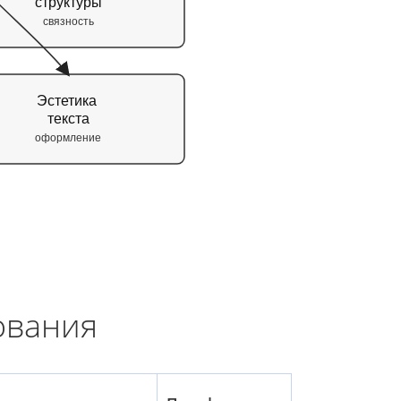
структуры
связность
Эстетика
текста
оформление
ования