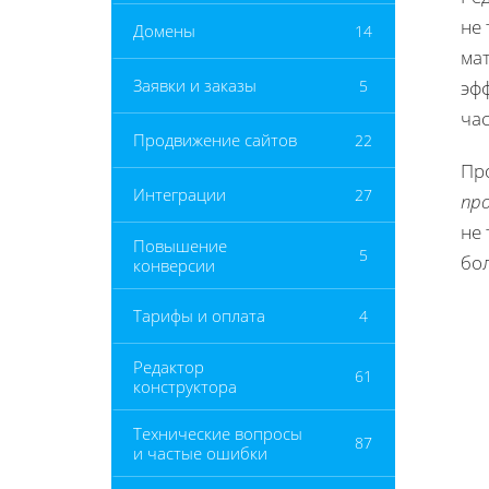
не 
Домены
14
ма
Заявки и заказы
5
эф
час
Продвижение сайтов
22
Про
Интеграции
27
пр
не 
Повышение
5
бо
конверсии
Тарифы и оплата
4
Редактор
61
конструктора
Технические вопросы
87
и частые ошибки