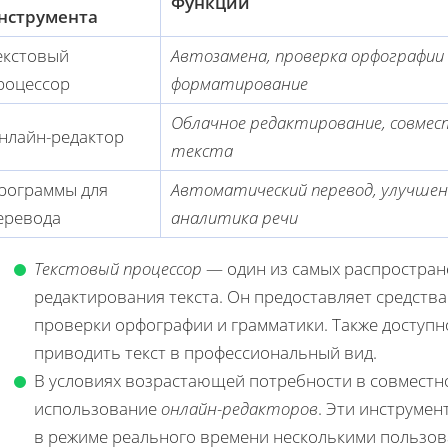
Функции
нструмента
екстовый
Автозамена, проверка орфографии
роцессор
форматирование
Облачное редактирование, совмес
нлайн-редактор
текста
рограммы для
Автоматический перевод, улучшен
еревода
аналитика речи
Текстовый процессор
— один из самых распростран
редактирования текста. Он предоставляет средств
проверки орфографии и грамматики. Также доступн
приводить текст в профессиональный вид.
В условиях возрастающей потребности в совместн
использование
онлайн-редакторов
. Эти инструме
в режиме реального времени несколькими пользов