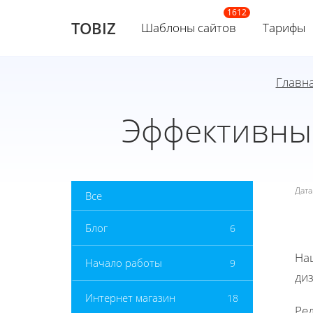
TOBIZ
Шаблоны сайтов
Тарифы
Главн
Эффективные
Дат
Все
Блог
6
На
Начало работы
9
ди
Интернет магазин
18
Ре