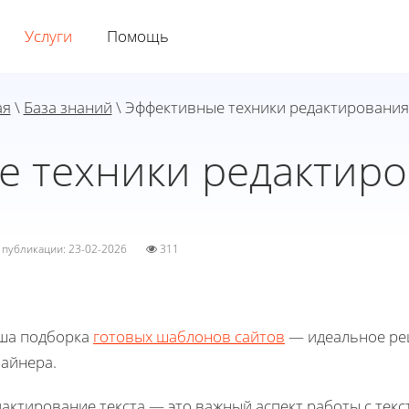
Услуги
Помощь
ая
\
База знаний
\ Эффективные техники редактирования
 техники редактиро
а публикации: 23-02-2026
311
ша подборка
готовых шаблонов сайтов
— идеальное реш
зайнера.
дактирование текста — это важный аспект работы с тек