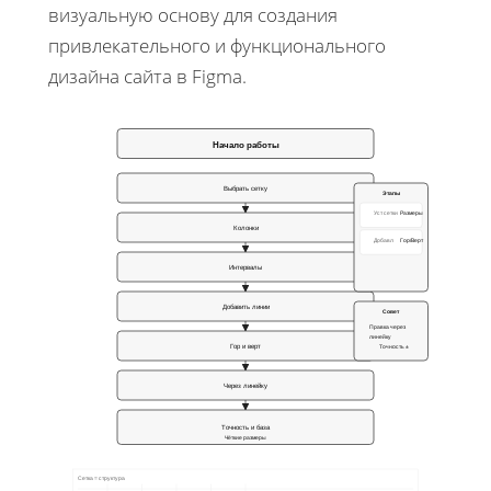
визуальную основу для создания
привлекательного и функционального
дизайна сайта в Figma.
Начало работы
Выбрать сетку
Этапы
Уст сетки
Размеры
Колонки
Добавл
Гор/Верт
Интервалы
Добавить линии
Совет
Правка через
линейку
Гор и верт
Точность ±
Через линейку
Точность и база
Чёткие размеры
Сетка = структура