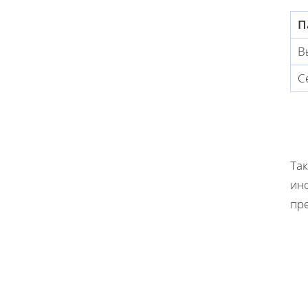
П
В
С
Та
ин
пр