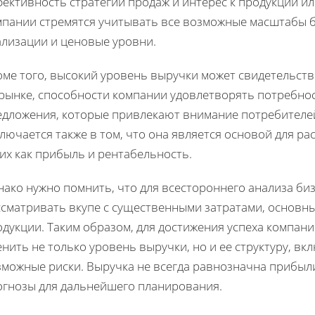
ективность стратегии продаж и интерес к продукции ил
мпании стремятся учитывать все возможные масштабы б
ализации и ценовые уровни.
оме того, высокий уровень выручки может свидетельст
 рынке, способности компании удовлетворять потребнос
едложения, которые привлекают внимание потребителей
лючается также в том, что она является основой для ра
их как прибыль и рентабельность.
нако нужно помнить, что для всестороннего анализа би
ссматривать вкупе с существенными затратами, основны
одукции. Таким образом, для достижения успеха компан
енить не только уровень выручки, но и ее структуру, 
можные риски. Выручка не всегда равнозначна прибыли
огнозы для дальнейшего планирования.