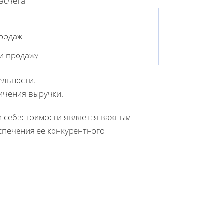
асчета
продаж
и продажу
ельности.
ичения выручки.
и себестоимости является важным
спечения ее конкурентного