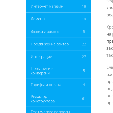
эфф
Интернет магазин
18
ко
ре
Домены
14
Кр
Заявки и заказы
5
на
пр
Продвижение сайтов
22
зак
так
Интеграции
27
Од
Повышение
5
конверсии
ра
пр
Тарифы и оплата
4
оц
воз
Редактор
61
конструктора
пр
Технические вопросы