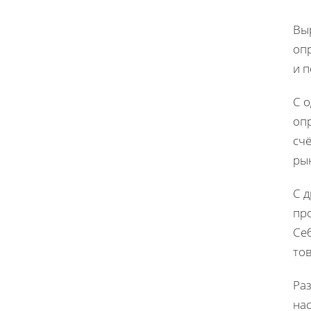
Вы
оп
и 
С о
опр
сч
ры
С д
пр
Себ
тов
Ра
на