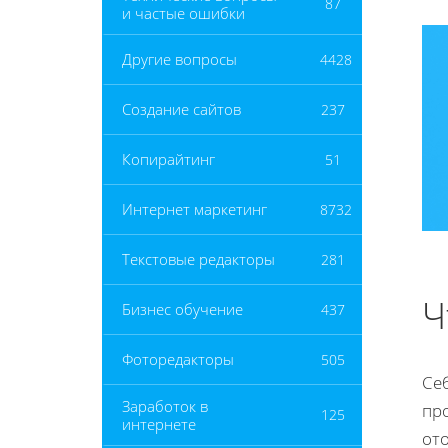
87
и частые ошибки
Другие вопросы
4428
Создание сайтов
237
Копирайтинг
51
Интернет маркетинг
8732
Текстовые редакторы
281
Ч
Бизнес обучение
437
Фоторедакторы
505
Себ
Заработок в
про
125
интернете
от