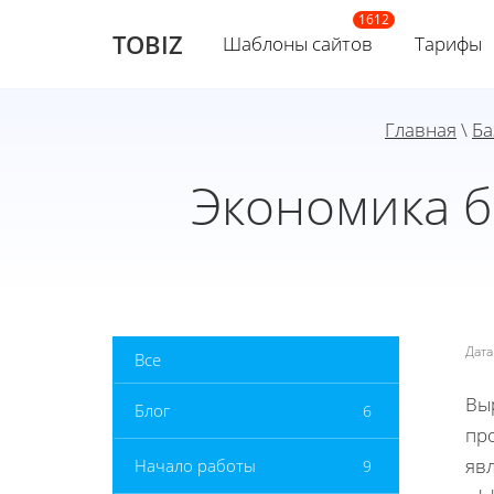
TOBIZ
Шаблоны сайтов
Тарифы
Главная
\
Ба
Экономика б
Дат
Все
Вы
Блог
6
про
яв
Начало работы
9