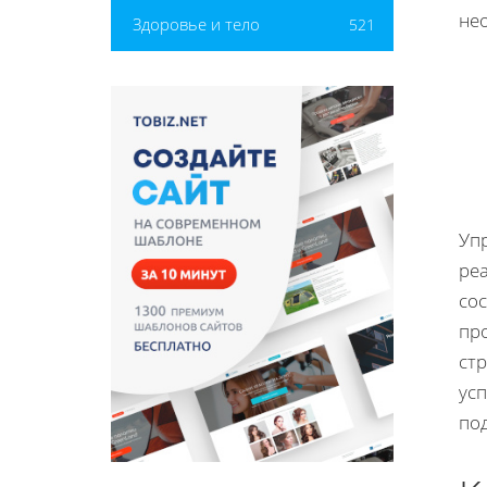
не
Здоровье и тело
521
Уп
ре
со
пр
ст
ус
по