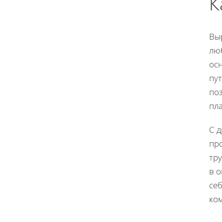
К
Вы
лю
осн
пу
по
пл
С 
про
тр
в 
себ
ко